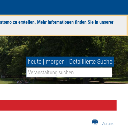
atomo zu erstellen. Mehr Informationen finden Sie in unserer
heute
|
morgen
|
Detaillierte Suche
|
Zurück