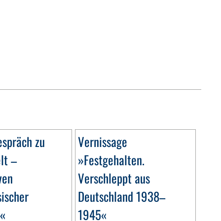
espräch zu
Vernissage
lt –
»Festgehalten.
ven
Verschleppt aus
sischer
Deutschland 1938–
g«
1945«