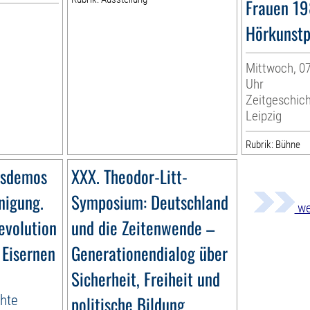
Frauen 19
Hörkunst
Mittwoch, 07
Uhr
Zeitgeschic
Leipzig
Rubrik: Bühne
gsdemos
XXX. Theodor-Litt-
nigung.
Symposium: Deutschland
we
evolution
und die Zeitenwende –
 Eisernen
Generationendialog über
Sicherheit, Freiheit und
chte
politische Bildung