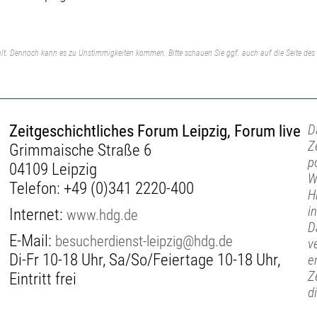
lt. Dennoch kann es zu Unstimmigkeiten kommen. Bitte schauen Sie ggf. auch auf die Seite des 
Zeitgeschichtliches Forum Leipzig, Forum live
D
Z
Grimmaische Straße 6
p
04109 Leipzig
W
Telefon:
+49 (0)341 2220-400
H
i
Internet:
www.hdg.de
D
E-Mail:
besucherdienst-leipzig@hdg.de
v
Di-Fr 10-18 Uhr, Sa/So/Feiertage 10-18 Uhr,
e
Z
Eintritt frei
d