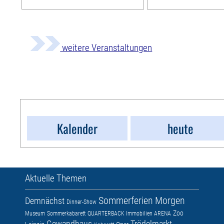
weitere Veranstaltungen
Kalender
heute
Aktuelle Themen
Sommerferien
Morgen
Demnächst
Dinner-Show
Zoo
Museum
Sommerkabarett
QUARTERBACK Immobilien ARENA
Gewandhaus
Trödelmarkt