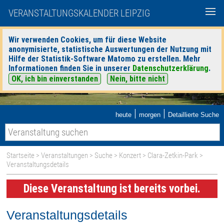
VERANSTALTUNGSKALENDER LEIPZIG
Wir verwenden Cookies, um für diese Website
anonymisierte, statistische Auswertungen der Nutzung mit
Hilfe der Statistik-Software Matomo zu erstellen. Mehr
Informationen finden Sie in unserer
Datenschutzerklärung
.
OK, ich bin einverstanden
Nein, bitte nicht
|
|
heute
morgen
Detaillierte Suche
Startseite
>
Veranstaltungen
>
Suche
>
Konzert
>
Clara-Zetkin-Park
>
Veranstaltungsdetails
Diese Veranstaltung ist bereits vorbei.
Veranstaltungsdetails