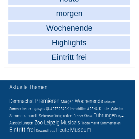
morgen
Wochenende
Highlights
Eintritt frei
Aktuelle Themen
Premieren
Demnächst
Wochenende
Morgen
Kabarett
Kinder
Sommertheater
QUARTERBACK Immobilien ARENA
Galerien
Highlights
Führungen
Sommerkabarett
Sehenswürdigkeiten
Dinner-Show
Oper
Zoo Leipzig
Musicals
Ausstellungen
Trödelmarkt
Sommerferien
Eintritt frei
Museum
Heute
Gewandhaus