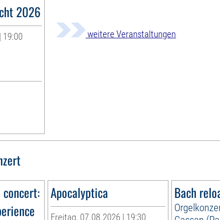
acht 2026
weitere Veranstaltungen
| 19:00
nzert
n concert:
Apocalyptica
Bach relo
perience
Orgelkonzer
Freitag, 07.08.2026 | 19:30
Cassan (Par