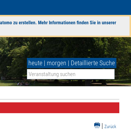
atomo zu erstellen. Mehr Informationen finden Sie in unserer
heute
|
morgen
|
Detaillierte Suche
|
Zurück