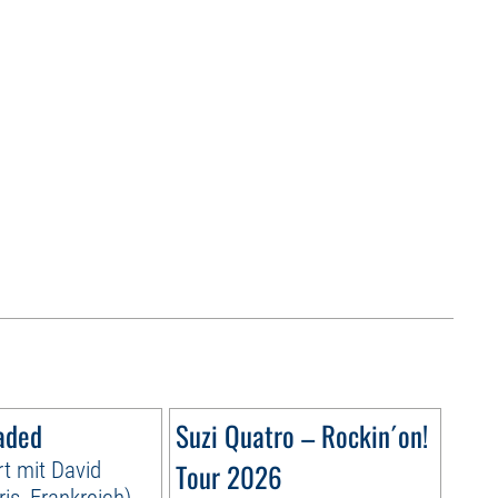
aded
Suzi Quatro – Rockin´on!
t mit David
Tour 2026
is, Frankreich)