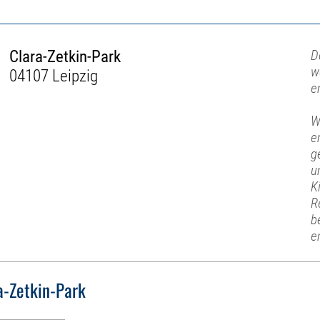
Clara-Zetkin-Park
D
w
04107 Leipzig
e
W
e
g
u
K
R
b
e
a-Zetkin-Park