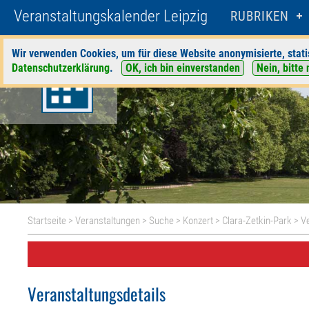
Veranstaltungskalender Leipzig
RUBRIKEN
Wir verwenden Cookies, um für diese Website anonymisierte, stati
Datenschutzerklärung
.
OK, ich bin einverstanden
Nein, bitte 
Startseite
>
Veranstaltungen
>
Suche
>
Konzert
>
Clara-Zetkin-Park
> Ve
Veranstaltungsdetails