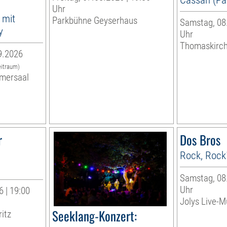
Uhr
 mit
Parkbühne Geyserhaus
Samstag, 08.
y
Uhr
Thomaskirc
9.2026
eitraum)
mersaal
r
Dos Bros
Rock, Rock
Samstag, 08.
Uhr
 | 19:00
Jolys Live-Mu
Seeklang-Konzert:
ritz