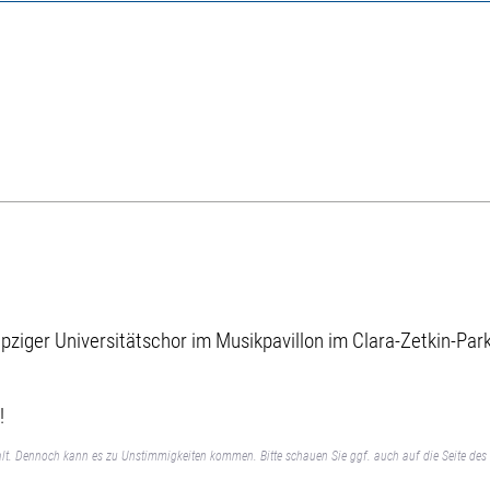
pziger Universitätschor im Musikpavillon im Clara-Zetkin-Park
!
lt. Dennoch kann es zu Unstimmigkeiten kommen. Bitte schauen Sie ggf. auch auf die Seite des 