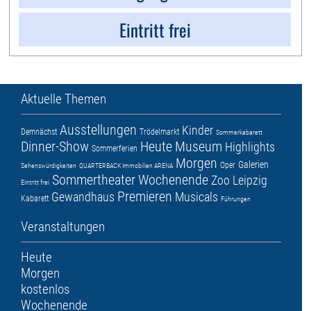
Eintritt frei
Aktuelle Themen
Ausstellungen
Kinder
Demnächst
Trödelmarkt
Sommerkabarett
Dinner-Show
Heute
Museum
Highlights
Sommerferien
Morgen
Galerien
Oper
Sehenswürdigkeiten
QUARTERBACK Immobilien ARENA
Sommertheater
Wochenende
Zoo Leipzig
Eintritt frei
Premieren
Gewandhaus
Musicals
Kabarett
Führungen
Veranstaltungen
Heute
Morgen
kostenlos
Wochenende