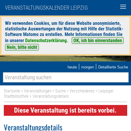
VERANSTALTUNGSKALENDER LEIPZIG
Wir verwenden Cookies, um für diese Website anonymisierte,
statistische Auswertungen der Nutzung mit Hilfe der Statistik-
Software Matomo zu erstellen. Mehr Informationen finden Sie
in unserer
Datenschutzerklärung
.
OK, ich bin einverstanden
Nein, bitte nicht
|
|
heute
morgen
Detaillierte Suche
Startseite
>
Veranstaltungen
>
Suche
>
Verschiedenes
>
Leipziger
Stadtbibliothek
> Veranstaltungsdetails
Diese Veranstaltung ist bereits vorbei.
Veranstaltungsdetails