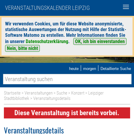
VERANSTALTUNGSKALENDER LEIPZIG
Wir verwenden Cookies, um für diese Website anonymisierte,
statistische Auswertungen der Nutzung mit Hilfe der Statistik-
Software Matomo zu erstellen. Mehr Informationen finden Sie
in unserer
Datenschutzerklärung
.
OK, ich bin einverstanden
Nein, bitte nicht
|
|
heute
morgen
Detaillierte Suche
Startseite
>
Veranstaltungen
>
Suche
>
Konzert
>
Leipziger
Stadtbibliothek
> Veranstaltungsdetails
Diese Veranstaltung ist bereits vorbei.
Veranstaltungsdetails