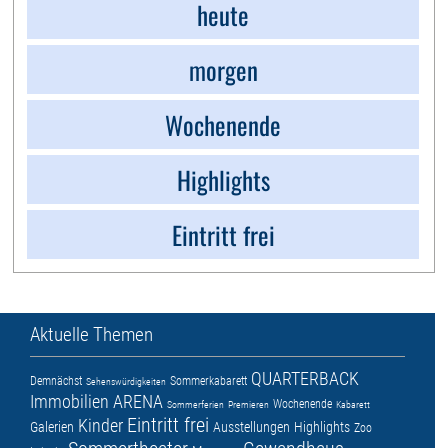
heute
morgen
Wochenende
Highlights
Eintritt frei
Aktuelle Themen
QUARTERBACK
Demnächst
Sommerkabarett
Sehenswürdigkeiten
Immobilien ARENA
Wochenende
Sommerferien
Premieren
Kabarett
Eintritt frei
Kinder
Galerien
Ausstellungen
Highlights
Zoo