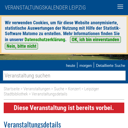
VERANSTALTUNGSKALENDER LEIPZIG
Wir verwenden Cookies, um für diese Website anonymisierte,
statistische Auswertungen der Nutzung mit Hilfe der Statistik-
Software Matomo zu erstellen. Mehr Informationen finden Sie
in unserer
Datenschutzerklärung
.
OK, ich bin einverstanden
Nein, bitte nicht
|
|
heute
morgen
Detaillierte Suche
Startseite
>
Veranstaltungen
>
Suche
>
Konzert
>
Leipziger
Stadtbibliothek
> Veranstaltungsdetails
Diese Veranstaltung ist bereits vorbei.
Veranstaltungsdetails