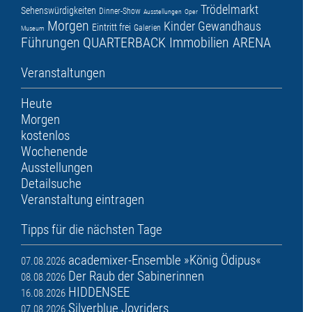
Trödelmarkt
Sehenswürdigkeiten
Dinner-Show
Ausstellungen
Oper
Morgen
Kinder
Gewandhaus
Eintritt frei
Galerien
Museum
Führungen
QUARTERBACK Immobilien ARENA
Veranstaltungen
Heute
Morgen
kostenlos
Wochenende
Ausstellungen
Detailsuche
Veranstaltung eintragen
Tipps für die nächsten Tage
academixer-Ensemble »König Ödipus«
07.08.2026
Der Raub der Sabinerinnen
08.08.2026
HIDDENSEE
16.08.2026
Silverblue Joyriders
07.08.2026