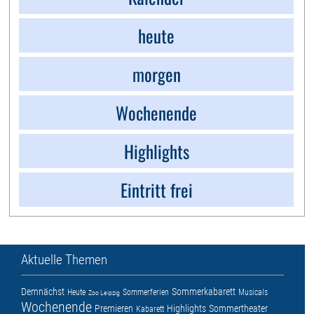
heute
morgen
Wochenende
Highlights
Eintritt frei
Aktuelle Themen
Demnächst
Sommerkabarett
Heute
Sommerferien
Musicals
Zoo Leipzig
Wochenende
Premieren
Highlights
Sommertheater
Kabarett