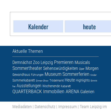
Kalender
heute
Aktuelle Themen
Premieren
Demnächst
Zoo Leipzig
Musicals
Sommertheater
Sehenswürdigkeiten
Morgen
Oper
Museum
Sommerferien
Gewandhaus
Führungen
Kinder
Heute
Sommerkabarett
Highlights
Trödelmarkt
Dinner-Show
Eintritt
Ausstellungen
Wochenende
Kabarett
frei
QUARTERBACK Immobilien ARENA
Galerien
Mediadaten
|
Datenschutz
|
Impressum
|
Team Leipzig im