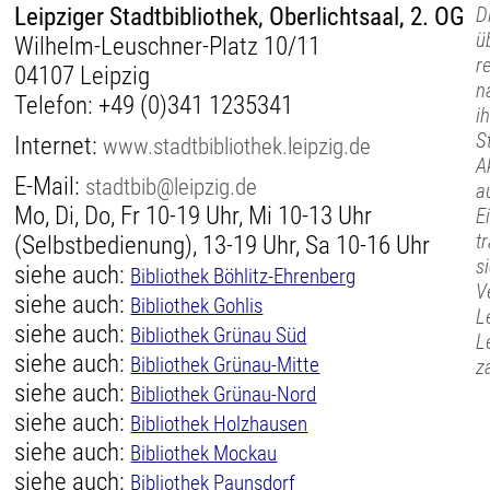
Leipziger Stadtbibliothek, Oberlichtsaal, 2. OG
D
ü
Wilhelm-Leuschner-Platz 10/11
r
04107 Leipzig
n
Telefon:
+49 (0)341 1235341
i
S
Internet:
www.stadtbibliothek.leipzig.de
A
E-Mail:
stadtbib@leipzig.de
a
Mo, Di, Do, Fr 10-19 Uhr, Mi 10-13 Uhr
E
t
(Selbstbedienung), 13-19 Uhr, Sa 10-16 Uhr
s
siehe auch:
Bibliothek Böhlitz-Ehrenberg
V
siehe auch:
Bibliothek Gohlis
L
siehe auch:
Bibliothek Grünau Süd
L
siehe auch:
Bibliothek Grünau-Mitte
z
siehe auch:
Bibliothek Grünau-Nord
siehe auch:
Bibliothek Holzhausen
siehe auch:
Bibliothek Mockau
siehe auch:
Bibliothek Paunsdorf