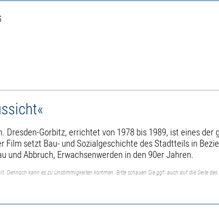
G
ussicht«
. Dresden-Gorbitz, errichtet von 1978 bis 1989, ist eines de
lm setzt Bau- und Sozialgeschichte des Stadtteils in Bezieh
bau und Abbruch, Erwachsenwerden in den 90er Jahren.
lt. Dennoch kann es zu Unstimmigkeiten kommen. Bitte schauen Sie ggf. auch auf die Seite des 