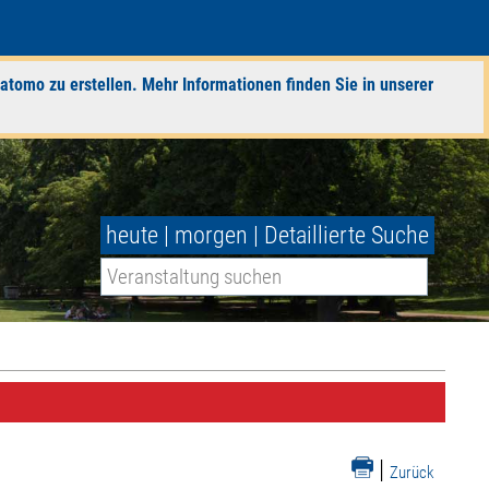
atomo zu erstellen. Mehr Informationen finden Sie in unserer
heute
|
morgen
|
Detaillierte Suche
|
Zurück