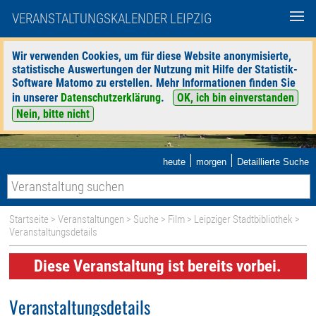
VERANSTALTUNGSKALENDER LEIPZIG
Wir verwenden Cookies, um für diese Website anonymisierte,
statistische Auswertungen der Nutzung mit Hilfe der Statistik-
Software Matomo zu erstellen. Mehr Informationen finden Sie
in unserer
Datenschutzerklärung
.
OK, ich bin einverstanden
Nein, bitte nicht
|
|
heute
morgen
Detaillierte Suche
Startseite
>
Veranstaltungen
>
Suche
>
Film
>
Leipziger Stadtbibliothek
>
Veranstaltungsdetails
Diese Veranstaltung ist bereits vorbei.
Veranstaltungsdetails