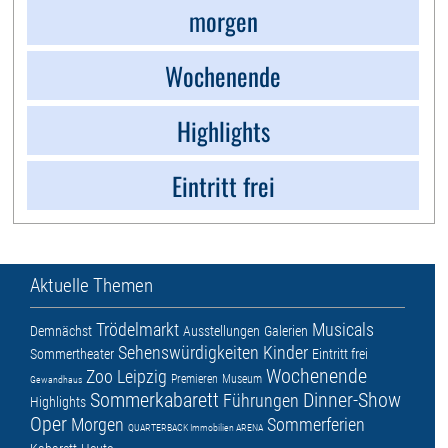
morgen
Wochenende
Highlights
Eintritt frei
Aktuelle Themen
Trödelmarkt
Musicals
Demnächst
Ausstellungen
Galerien
Sehenswürdigkeiten
Kinder
Sommertheater
Eintritt frei
Wochenende
Zoo Leipzig
Premieren
Museum
Gewandhaus
Sommerkabarett
Dinner-Show
Führungen
Highlights
Oper
Morgen
Sommerferien
QUARTERBACK Immobilien ARENA