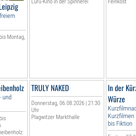
Luru-Kino in der Spinnerei
Feinkost
Leipzig
freiem
 bis Montag,
eibenholz
TRULY NAKED
In der Kür
- und
Würze
Donnerstag, 06.08.2026 | 21:30
Kurzfilmna
Uhr
Kurzfilmen
Plagwitzer Markthalle
bis
bis Fiktion
6
heibenholz