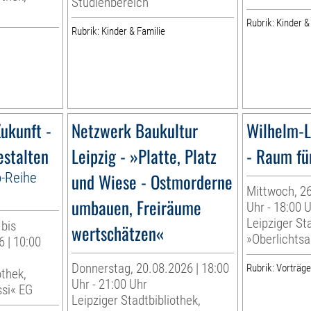
Studienbereich
Rubrik: Kinder &
Rubrik: Kinder & Familie
ukunft -
Netzwerk Baukultur
Wilhelm-L
estalten
Leipzig - »Platte, Platz
- Raum fü
p-Reihe
und Wiese - Ostmorderne
Mittwoch, 26
umbauen, Freiräume
Uhr - 18:00 
Leipziger Sta
 bis
wertschätzen«
»Oberlichtsa
 | 10:00
Donnerstag, 20.08.2026 | 18:00
Rubrik: Vorträg
othek,
Uhr - 21:00 Uhr
ssi« EG
Leipziger Stadtbibliothek,