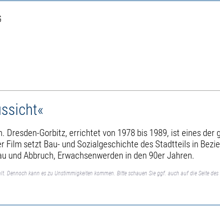
G
ussicht«
. Dresden-Gorbitz, errichtet von 1978 bis 1989, ist eines de
lm setzt Bau- und Sozialgeschichte des Stadtteils in Bezieh
bau und Abbruch, Erwachsenwerden in den 90er Jahren.
lt. Dennoch kann es zu Unstimmigkeiten kommen. Bitte schauen Sie ggf. auch auf die Seite des 