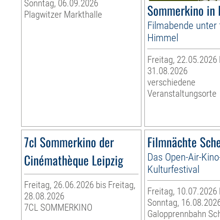
Sonntag, 06.09.2026
Sommerkino in 
Plagwitzer Markthalle
Filmabende unter 
Himmel
Freitag, 22.05.2026
31.08.2026
verschiedene
Veranstaltungsorte
7cl Sommerkino der
Filmnächte Sch
Cinémathèque Leipzig
Das Open-Air-Kino
Kulturfestival
Freitag, 26.06.2026 bis Freitag,
Freitag, 10.07.2026 
28.08.2026
Sonntag, 16.08.202
7CL SOMMERKINO
Galopprennbahn Sc