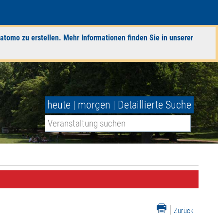
atomo zu erstellen. Mehr Informationen finden Sie in unserer
heute
|
morgen
|
Detaillierte Suche
|
Zurück