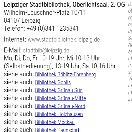
Leipziger Stadtbibliothek, Oberlichtsaal, 2. OG
D
ü
Wilhelm-Leuschner-Platz 10/11
r
04107 Leipzig
n
Telefon:
+49 (0)341 1235341
i
S
Internet:
www.stadtbibliothek.leipzig.de
A
E-Mail:
stadtbib@leipzig.de
a
Mo, Di, Do, Fr 10-19 Uhr, Mi 10-13 Uhr
E
t
(Selbstbedienung), 13-19 Uhr, Sa 10-16 Uhr
s
siehe auch:
Bibliothek Böhlitz-Ehrenberg
V
siehe auch:
Bibliothek Gohlis
L
siehe auch:
Bibliothek Grünau Süd
L
siehe auch:
Bibliothek Grünau-Mitte
z
siehe auch:
Bibliothek Grünau-Nord
siehe auch:
Bibliothek Holzhausen
siehe auch:
Bibliothek Mockau
siehe auch:
Bibliothek Paunsdorf