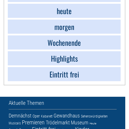
heute
morgen
Wochenende
Highlights
Eintritt frei
Aktuelle Themen
Demnächst
Gewandhaus
Oper
Kabarett
Sehenswürdigkeiten
Premieren
Trödelmarkt
Museum
Musicals
Heute