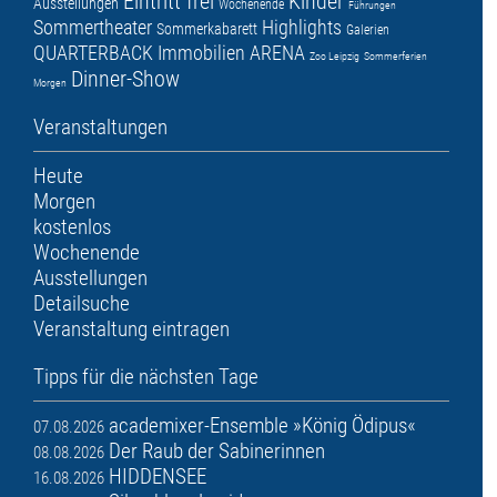
Eintritt frei
Kinder
Ausstellungen
Wochenende
Führungen
Sommertheater
Highlights
Sommerkabarett
Galerien
QUARTERBACK Immobilien ARENA
Zoo Leipzig
Sommerferien
Dinner-Show
Morgen
Veranstaltungen
Heute
Morgen
kostenlos
Wochenende
Ausstellungen
Detailsuche
Veranstaltung eintragen
Tipps für die nächsten Tage
academixer-Ensemble »König Ödipus«
07.08.2026
Der Raub der Sabinerinnen
08.08.2026
HIDDENSEE
16.08.2026