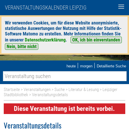
VERANSTALTUNGSKALENDER LEIPZIG
Wir verwenden Cookies, um für diese Website anonymisierte,
statistische Auswertungen der Nutzung mit Hilfe der Statistik-
Software Matomo zu erstellen. Mehr Informationen finden Sie
in unserer
Datenschutzerklärung
.
OK, ich bin einverstanden
Nein, bitte nicht
|
|
heute
morgen
Detaillierte Suche
Startseite
>
Veranstaltungen
>
Suche
>
Literatur & Lesung
>
Leipziger
Stadtbibliothek
> Veranstaltungsdetails
Diese Veranstaltung ist bereits vorbei.
Veranstaltungsdetails