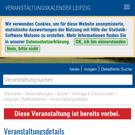
VERANSTALTUNGSKALENDER LEIPZIG
Wir verwenden Cookies, um für diese Website anonymisierte,
statistische Auswertungen der Nutzung mit Hilfe der Statistik-
Software Matomo zu erstellen. Mehr Informationen finden Sie
in unserer
Datenschutzerklärung
.
OK, ich bin einverstanden
Nein, bitte nicht
|
|
heute
morgen
Detaillierte Suche
Startseite
>
Veranstaltungen
>
Suche
>
Vorträge & Diskussionen
>
Leipziger Stadtbibliothek
> Veranstaltungsdetails
Diese Veranstaltung ist bereits vorbei.
Veranstaltungsdetails