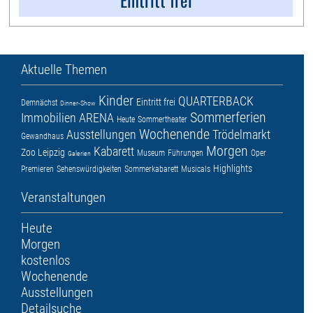
Aktuelle Themen
Kinder
QUARTERBACK
Eintritt frei
Demnächst
Dinner-Show
Sommerferien
Immobilien ARENA
Heute
Sommertheater
Wochenende
Ausstellungen
Trödelmarkt
Gewandhaus
Morgen
Kabarett
Zoo Leipzig
Museum
Führungen
Oper
Galerien
Highlights
Premieren
Sehenswürdigkeiten
Sommerkabarett
Musicals
Veranstaltungen
Heute
Morgen
kostenlos
Wochenende
Ausstellungen
Detailsuche