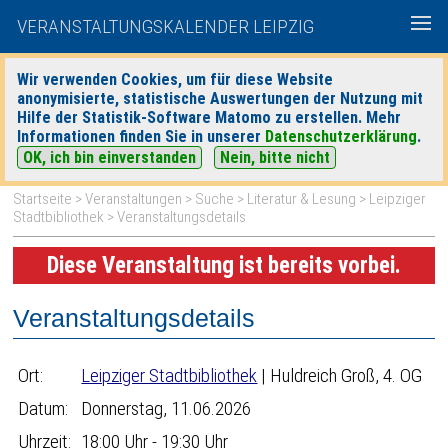
VERANSTALTUNGSKALENDER LEIPZIG
Wir verwenden Cookies, um für diese Website
anonymisierte, statistische Auswertungen der Nutzung mit
|
|
Hilfe der Statistik-Software Matomo zu erstellen. Mehr
heute
morgen
Detaillierte Suche
Informationen finden Sie in unserer
Datenschutzerklärung
.
OK, ich bin einverstanden
Nein, bitte nicht
Startseite
>
Veranstaltungen
>
Suche
>
Literatur & Lesung
>
Leipziger
Stadtbibliothek
> Veranstaltungsdetails
Diese Veranstaltung ist bereits vorbei.
Veranstaltungsdetails
Ort:
Leipziger Stadtbibliothek
| Huldreich Groß, 4. OG
Datum:
Donnerstag, 11.06.2026
Uhrzeit:
18:00 Uhr - 19:30 Uhr