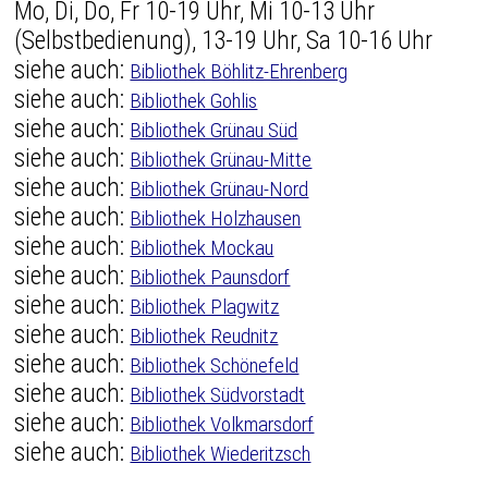
Mo, Di, Do, Fr 10-19 Uhr, Mi 10-13 Uhr
(Selbstbedienung), 13-19 Uhr, Sa 10-16 Uhr
siehe auch:
Bibliothek Böhlitz-Ehrenberg
siehe auch:
Bibliothek Gohlis
siehe auch:
Bibliothek Grünau Süd
siehe auch:
Bibliothek Grünau-Mitte
siehe auch:
Bibliothek Grünau-Nord
siehe auch:
Bibliothek Holzhausen
siehe auch:
Bibliothek Mockau
siehe auch:
Bibliothek Paunsdorf
siehe auch:
Bibliothek Plagwitz
siehe auch:
Bibliothek Reudnitz
siehe auch:
Bibliothek Schönefeld
siehe auch:
Bibliothek Südvorstadt
siehe auch:
Bibliothek Volkmarsdorf
siehe auch:
Bibliothek Wiederitzsch