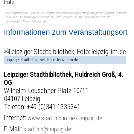
fratz.
Alle Angaben ohne Gewähr. Die Eingabe der Veranstaltungen erfolgt mit großer Sorgfalt. Dennoch
kann es zu Unstimmigkeiten kommen. Bitte schauen Sie ggf. auch auf die Seite des
Veranstalters/Veranstaltungsortes.
Informationen zum Veranstaltungsort
Leipziger Stadtbibliothek, Foto: leipzig-im.de
Leipziger Stadtbibliothek, Huldreich Groß, 4.
OG
Wilhelm-Leuschner-Platz 10/11
04107 Leipzig
Telefon:
+49 (0)341 1235341
Internet:
www.stadtbibliothek.leipzig.de
E-Mail:
stadtbib@leipzig.de