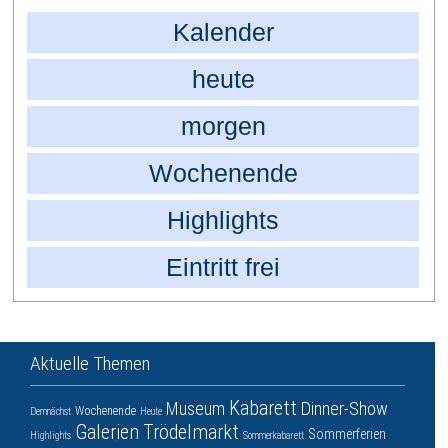
Kalender
heute
morgen
Wochenende
Highlights
Eintritt frei
Aktuelle Themen
Kabarett
Museum
Dinner-Show
Wochenende
Demnächst
Heute
Galerien
Trödelmarkt
Sommerferien
Highlights
Sommerkabarett