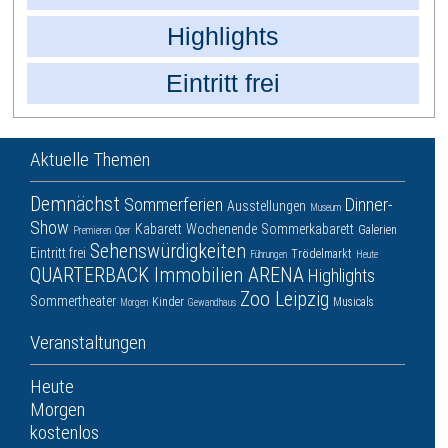
Highlights
Eintritt frei
Aktuelle Themen
Demnächst
Sommerferien
Dinner-
Ausstellungen
Museum
Show
Kabarett
Wochenende
Sommerkabarett
Galerien
Premieren
Oper
Sehenswürdigkeiten
Eintritt frei
Trödelmarkt
Führungen
Heute
QUARTERBACK Immobilien ARENA
Highlights
Zoo Leipzig
Sommertheater
Kinder
Musicals
Morgen
Gewandhaus
Veranstaltungen
Heute
Morgen
kostenlos