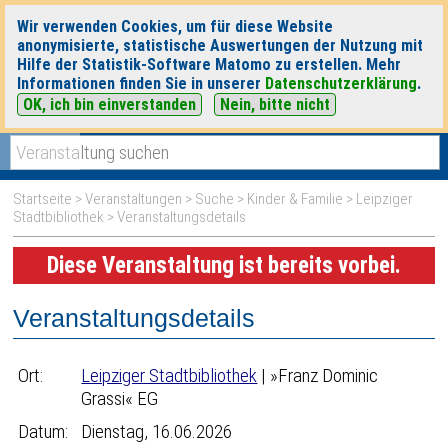
Wir verwenden Cookies, um für diese Website
anonymisierte, statistische Auswertungen der Nutzung mit
Hilfe der Statistik-Software Matomo zu erstellen. Mehr
Informationen finden Sie in unserer
Datenschutzerklärung
.
OK, ich bin einverstanden
Nein, bitte nicht
|
|
heute
morgen
Detaillierte Suche
Startseite
>
Veranstaltungen
>
Suche
>
Kinder & Familie
>
Leipziger
Stadtbibliothek
> Veranstaltungsdetails
Diese Veranstaltung ist bereits vorbei.
Veranstaltungsdetails
Ort:
Leipziger Stadtbibliothek
| »Franz Dominic
Grassi« EG
Datum:
Dienstag, 16.06.2026