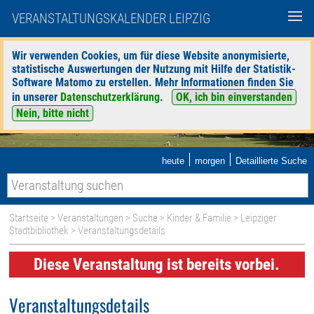
VERANSTALTUNGSKALENDER LEIPZIG
Wir verwenden Cookies, um für diese Website anonymisierte,
statistische Auswertungen der Nutzung mit Hilfe der Statistik-
Software Matomo zu erstellen. Mehr Informationen finden Sie
in unserer
Datenschutzerklärung
.
OK, ich bin einverstanden
Nein, bitte nicht
|
|
heute
morgen
Detaillierte Suche
Startseite
>
Veranstaltungen
>
Suche
>
Kinder & Familie
>
Leipziger
Stadtbibliothek
> Veranstaltungsdetails
Diese Veranstaltung ist bereits vorbei.
Veranstaltungsdetails