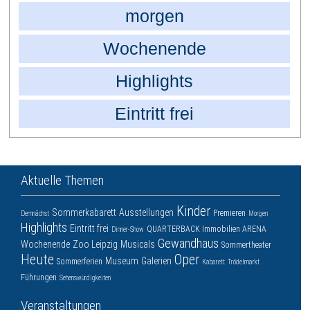
morgen
Wochenende
Highlights
Eintritt frei
Aktuelle Themen
Kinder
Sommerkabarett
Ausstellungen
Premieren
Demnächst
Morgen
Highlights
Eintritt frei
QUARTERBACK Immobilien ARENA
Dinner-Show
Gewandhaus
Wochenende
Zoo Leipzig
Musicals
Sommertheater
Heute
Oper
Museum
Galerien
Sommerferien
Kabarett
Trödelmarkt
Führungen
Sehenswürdigkeiten
Veranstaltungen