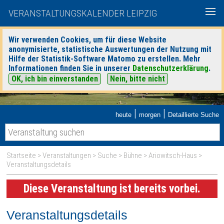
VERANSTALTUNGSKALENDER LEIPZIG
Wir verwenden Cookies, um für diese Website
anonymisierte, statistische Auswertungen der Nutzung mit
Hilfe der Statistik-Software Matomo zu erstellen. Mehr
Informationen finden Sie in unserer
Datenschutzerklärung
.
OK, ich bin einverstanden
Nein, bitte nicht
|
|
heute
morgen
Detaillierte Suche
Startseite
>
Veranstaltungen
>
Suche
>
Bühne
>
Ariowitsch-Haus
>
Veranstaltungsdetails
Diese Veranstaltung ist bereits vorbei.
Veranstaltungsdetails