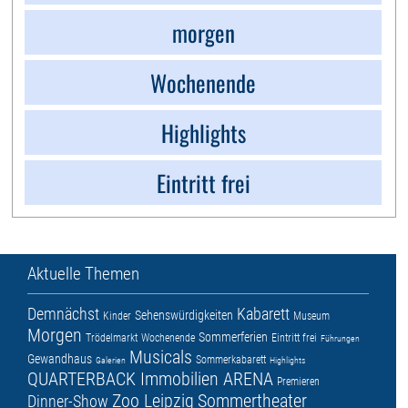
morgen
Wochenende
Highlights
Eintritt frei
Aktuelle Themen
Demnächst
Kabarett
Sehenswürdigkeiten
Kinder
Museum
Morgen
Sommerferien
Trödelmarkt
Wochenende
Eintritt frei
Führungen
Musicals
Gewandhaus
Sommerkabarett
Galerien
Highlights
QUARTERBACK Immobilien ARENA
Premieren
Zoo Leipzig
Sommertheater
Dinner-Show