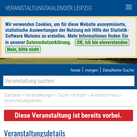
VERANSTALTUNGSKALENDER LEIPZIG
Wir verwenden Cookies, um für diese Website anonymisierte,
statistische Auswertungen der Nutzung mit Hilfe der Statistik-
Software Matomo zu erstellen. Mehr Informationen finden Sie
in unserer
Datenschutzerklärung
.
OK, ich bin einverstanden
Nein, bitte nicht
|
|
heute
morgen
Detaillierte Suche
Startseite
>
Veranstaltungen
>
Suche
>
Konzert
>
Ariowitsch-Haus
>
Veranstaltungsdetails
Diese Veranstaltung ist bereits vorbei.
Veranstaltungsdetails