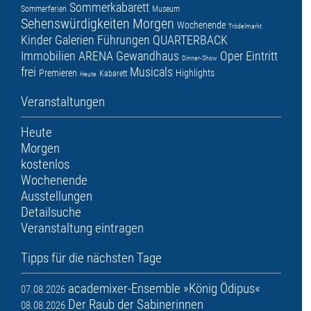
Sommerkabarett
Sommerferien
Museum
Sehenswürdigkeiten
Morgen
Wochenende
Trödelmarkt
Kinder
Galerien
Führungen
QUARTERBACK
Immobilien ARENA
Gewandhaus
Oper
Eintritt
Dinner-Show
frei
Musicals
Premieren
Highlights
Kabarett
Heute
Veranstaltungen
Heute
Morgen
kostenlos
Wochenende
Ausstellungen
Detailsuche
Veranstaltung eintragen
Tipps für die nächsten Tage
academixer-Ensemble »König Ödipus«
07.08.2026
Der Raub der Sabinerinnen
08.08.2026