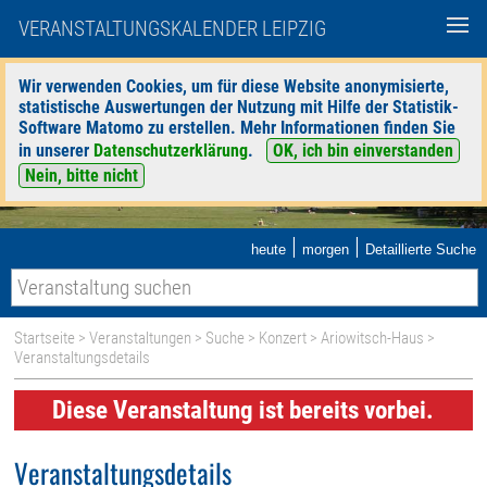
VERANSTALTUNGSKALENDER LEIPZIG
Wir verwenden Cookies, um für diese Website anonymisierte,
statistische Auswertungen der Nutzung mit Hilfe der Statistik-
Software Matomo zu erstellen. Mehr Informationen finden Sie
in unserer
Datenschutzerklärung
.
OK, ich bin einverstanden
Nein, bitte nicht
|
|
heute
morgen
Detaillierte Suche
Startseite
>
Veranstaltungen
>
Suche
>
Konzert
>
Ariowitsch-Haus
>
Veranstaltungsdetails
Diese Veranstaltung ist bereits vorbei.
Veranstaltungsdetails