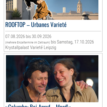
ROOFTOP – Urbanes Varieté
07.08.2026 bis 30.09.2026
bis Samstag, 17.10.2026
(mehrere Einzeltermine im Zeitraum)
Krystallpalast Varieté Leipzig
»Columbo: Bei Anruf – Mord!«