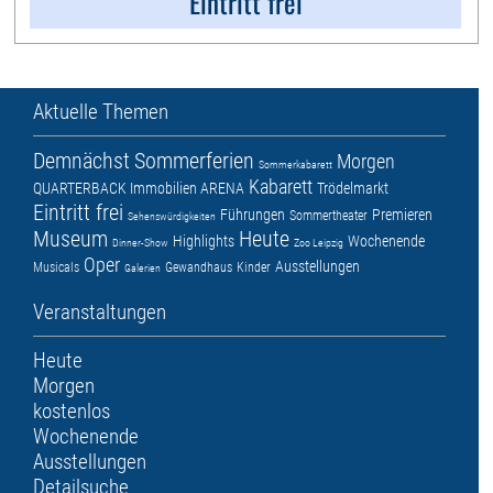
Eintritt frei
Aktuelle Themen
Demnächst
Sommerferien
Morgen
Sommerkabarett
Kabarett
QUARTERBACK Immobilien ARENA
Trödelmarkt
Eintritt frei
Führungen
Premieren
Sommertheater
Sehenswürdigkeiten
Museum
Heute
Highlights
Wochenende
Dinner-Show
Zoo Leipzig
Oper
Ausstellungen
Musicals
Gewandhaus
Kinder
Galerien
Veranstaltungen
Heute
Morgen
kostenlos
Wochenende
Ausstellungen
Detailsuche