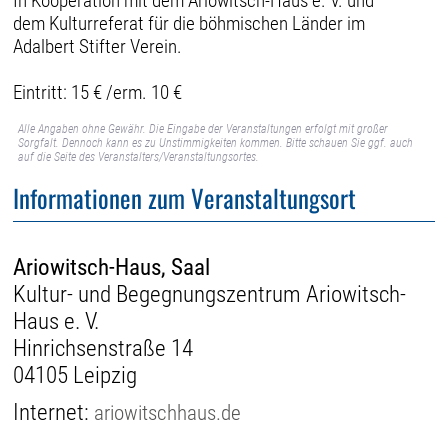
In Kooperation mit dem Ariowitsch-Haus e. V. und
dem Kulturreferat für die böhmischen Länder im
Adalbert Stifter Verein.
Eintritt: 15 € /erm. 10 €
Alle Angaben ohne Gewähr. Die Eingabe der Veranstaltungen erfolgt mit großer
Sorgfalt. Dennoch kann es zu Unstimmigkeiten kommen. Bitte schauen Sie ggf. auch
auf die Seite des Veranstalters/Veranstaltungsortes.
Informationen zum Veranstaltungsort
Ariowitsch-Haus, Saal
Kultur- und Begegnungszentrum Ariowitsch-
Haus e. V.
Hinrichsenstraße 14
04105 Leipzig
Internet:
ariowitschhaus.de