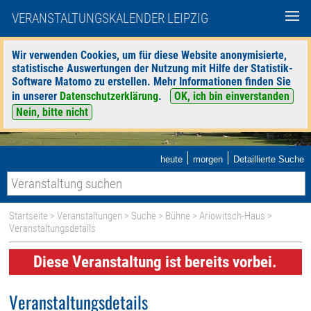
VERANSTALTUNGSKALENDER LEIPZIG
Wir verwenden Cookies, um für diese Website anonymisierte,
statistische Auswertungen der Nutzung mit Hilfe der Statistik-
Software Matomo zu erstellen. Mehr Informationen finden Sie
in unserer
Datenschutzerklärung
.
OK, ich bin einverstanden
Nein, bitte nicht
|
|
heute
morgen
Detaillierte Suche
Startseite
>
Veranstaltungen
>
Suche
>
Bühne
>
Ariowitsch-Haus
>
Veranstaltungsdetails
Diese Veranstaltung ist bereits vorbei.
Veranstaltungsdetails