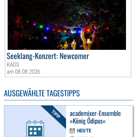
Seeklang-Konzert: Newcomer
KAOS
am 08.08.2026
AUSGEWÄHLTE TAGESTIPPS
academixer-Ensemble
»König Ödipus«
HEUTE