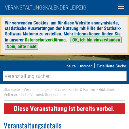
VERANSTALTUNGSKALENDER LEIPZIG
Wir verwenden Cookies, um für diese Website anonymisierte,
statistische Auswertungen der Nutzung mit Hilfe der Statistik-
Software Matomo zu erstellen. Mehr Informationen finden Sie
in unserer
Datenschutzerklärung
.
OK, ich bin einverstanden
Nein, bitte nicht
|
|
heute
morgen
Detaillierte Suche
Startseite
>
Veranstaltungen
>
Suche
>
Kinder & Familie
>
Bibliothek
Volkmarsdorf
> Veranstaltungsdetails
Diese Veranstaltung ist bereits vorbei.
Veranstaltungsdetails