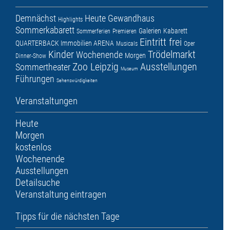
Demnächst
Heute
Gewandhaus
Highlights
Sommerkabarett
Galerien
Kabarett
Sommerferien
Premieren
Eintritt frei
QUARTERBACK Immobilien ARENA
Musicals
Oper
Kinder
Trödelmarkt
Wochenende
Morgen
Dinner-Show
Zoo Leipzig
Ausstellungen
Sommertheater
Museum
Führungen
Sehenswürdigkeiten
Veranstaltungen
Heute
Morgen
kostenlos
Wochenende
Ausstellungen
Detailsuche
Veranstaltung eintragen
Tipps für die nächsten Tage