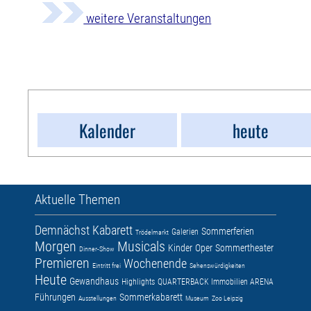
weitere Veranstaltungen
Kalender
heute
Aktuelle Themen
Demnächst
Kabarett
Sommerferien
Galerien
Trödelmarkt
Morgen
Musicals
Kinder
Oper
Sommertheater
Dinner-Show
Premieren
Wochenende
Eintritt frei
Sehenswürdigkeiten
Heute
Gewandhaus
Highlights
QUARTERBACK Immobilien ARENA
Führungen
Sommerkabarett
Ausstellungen
Museum
Zoo Leipzig