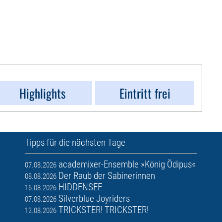
Highlights
Eintritt frei
Tipps für die nächsten Tage
academixer-Ensemble »König Ödipus«
07.08.2026
Der Raub der Sabinerinnen
08.08.2026
HIDDENSEE
16.08.2026
Silverblue Joyriders
07.08.2026
TRICKSTER! TRICKSTER!
12.08.2026