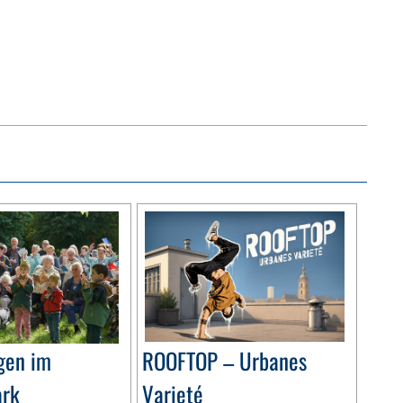
gen im
ROOFTOP – Urbanes
ark
Varieté