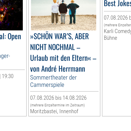
Best Joke
07.08.2026 b
(mehrere Einzelte
Karli Comed
al: Open
»SCHÖN WAR’S, ABER
Bühne
NICHT NOCHMAL –
nger-
Urlaub mit den Eltern« –
von André Herrmann
| 19:30
Sommertheater der
Cammerspiele
07.08.2026 bis 14.08.2026
(mehrere Einzeltermine im Zeitraum)
Moritzbastei, Innenhof