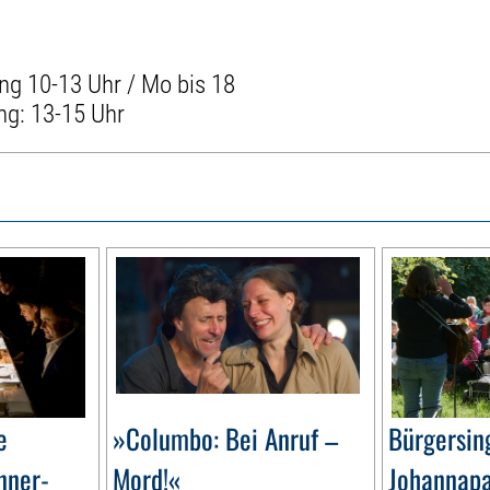
ng 10-13 Uhr / Mo bis 18
ng: 13-15 Uhr
e
»Columbo: Bei Anruf –
Bürgersin
nner-
Mord!«
Johannap