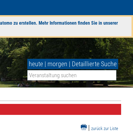
atomo zu erstellen. Mehr Informationen finden Sie in unserer
heute
|
morgen
|
Detaillierte Suche
|
zurück zur Liste