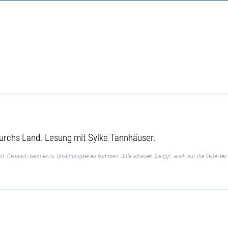
durchs Land. Lesung mit Sylke Tannhäuser.
lt. Dennoch kann es zu Unstimmigkeiten kommen. Bitte schauen Sie ggf. auch auf die Seite des 