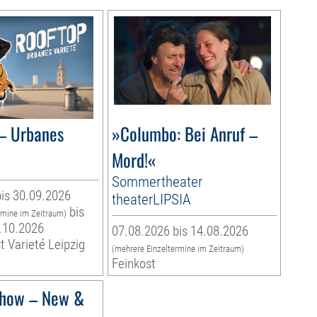
– Urbanes
»Columbo: Bei Anruf –
Mord!«
Sommertheater
is 30.09.2026
theaterLIPSIA
bis
rmine im Zeitraum)
.10.2026
07.08.2026 bis 14.08.2026
t Varieté Leipzig
(mehrere Einzeltermine im Zeitraum)
Feinkost
how – New &