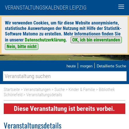
VERANSTALTUNGSKALENDER LEIPZIG
Wir verwenden Cookies, um für diese Website anonymisierte,
statistische Auswertungen der Nutzung mit Hilfe der Statistik-
Software Matomo zu erstellen. Mehr Informationen finden Sie
in unserer
Datenschutzerklärung
.
OK, ich bin einverstanden
Nein, bitte nicht
|
|
heute
morgen
Detaillierte Suche
Startseite
>
Veranstaltungen
>
Suche
>
Kinder & Familie
>
Bibliothek
Schönefeld
> Veranstaltungsdetails
Diese Veranstaltung ist bereits vorbei.
Veranstaltungsdetails