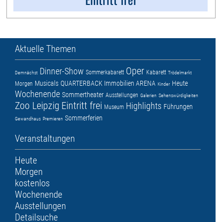
Aktuelle Themen
Oper
Dinner-Show
Sommerkabarett
Kabarett
Demnächst
Trödelmarkt
Musicals
QUARTERBACK Immobilien ARENA
Heute
Morgen
Kinder
Wochenende
Sommertheater
Ausstellungen
Galerien
Sehenswürdigkeiten
Zoo Leipzig
Eintritt frei
Highlights
Führungen
Museum
Sommerferien
Gewandhaus
Premieren
Veranstaltungen
Heute
Morgen
kostenlos
Wochenende
Ausstellungen
Detailsuche