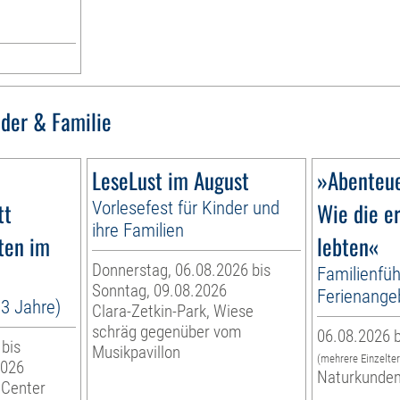
nder & Familie
LeseLust im August
»Abenteue
tt
Vorlesefest für Kinder und
Wie die e
ihre Familien
ten im
lebten«
Donnerstag, 06.08.2026 bis
Familienfüh
Sonntag, 09.08.2026
Ferienange
13 Jahre)
Clara-Zetkin-Park, Wiese
schräg gegenüber vom
06.08.2026 b
 bis
Musikpavillon
(mehrere Einzelte
2026
Naturkunde
 Center