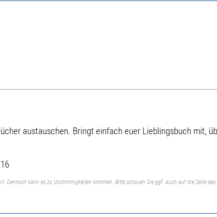
r Bücher austauschen. Bringt einfach euer Lieblingsbuch mit, ü
216
lt. Dennoch kann es zu Unstimmigkeiten kommen. Bitte schauen Sie ggf. auch auf die Seite des 