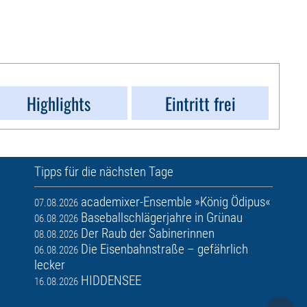
Highlights
Eintritt frei
Tipps für die nächsten Tage
academixer-Ensemble »König Ödipus«
07.08.2026
Baseballschlägerjahre in Grünau
06.08.2026
Der Raub der Sabinerinnen
08.08.2026
Die Eisenbahnstraße – gefährlich
06.08.2026
lecker
HIDDENSEE
16.08.2026