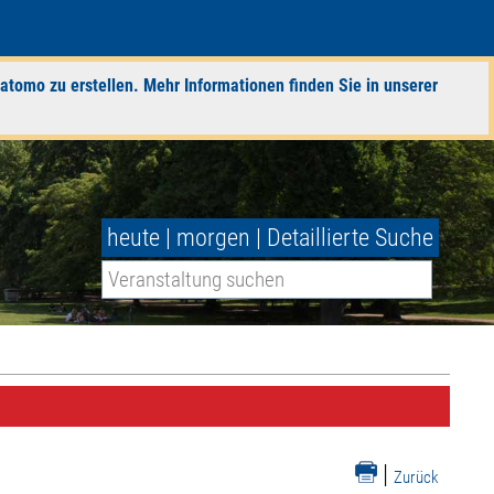
atomo zu erstellen. Mehr Informationen finden Sie in unserer
heute
|
morgen
|
Detaillierte Suche
|
Zurück