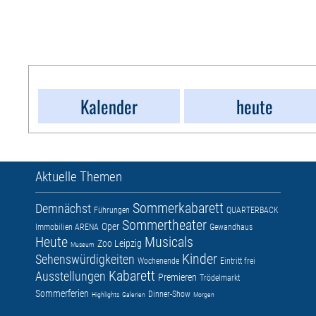
Kalender
heute
Aktuelle Themen
Sommerkabarett
Demnächst
Führungen
QUARTERBACK
Sommertheater
Oper
Immobilien ARENA
Gewandhaus
Heute
Musicals
Zoo Leipzig
Museum
Kinder
Sehenswürdigkeiten
Wochenende
Eintritt frei
Kabarett
Ausstellungen
Premieren
Trödelmarkt
Sommerferien
Dinner-Show
Highlights
Galerien
Morgen