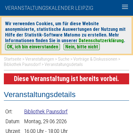
VERANSTALTUNGSKALENDER LEIPZIG
Wir verwenden Cookies, um für diese Website
anonymisierte, statistische Auswertungen der Nutzung mit
|
|
Hilfe der Statistik-Software Matomo zu erstellen. Mehr
heute
morgen
Detaillierte Suche
Informationen finden Sie in unserer
Datenschutzerklärung
.
OK, ich bin einverstanden
Nein, bitte nicht
Startseite
>
Veranstaltungen
>
Suche
>
Vorträge & Diskussionen
>
Bibliothek Paunsdorf
> Veranstaltungsdetails
Diese Veranstaltung ist bereits vorbei.
Veranstaltungsdetails
Ort:
Bibliothek Paunsdorf
Datum:
Montag, 29.06.2026
Uhrzeit:
16:00 Uhr - 18:00 Uhr