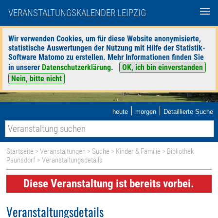
VERANSTALTUNGSKALENDER LEIPZIG
Wir verwenden Cookies, um für diese Website anonymisierte,
statistische Auswertungen der Nutzung mit Hilfe der Statistik-
Software Matomo zu erstellen. Mehr Informationen finden Sie
in unserer
Datenschutzerklärung
.
OK, ich bin einverstanden
Nein, bitte nicht
|
|
heute
morgen
Detaillierte Suche
Startseite
>
Veranstaltungen
>
Suche
>
Kinder & Familie
>
Bibliothek
Paunsdorf
> Veranstaltungsdetails
Diese Veranstaltung ist bereits vorbei.
Veranstaltungsdetails