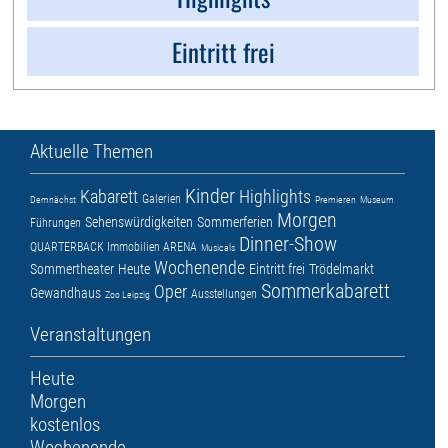
Eintritt frei
Aktuelle Themen
Kinder
Kabarett
Highlights
Galerien
Demnächst
Premieren
Museum
Morgen
Sehenswürdigkeiten
Sommerferien
Führungen
Dinner-Show
QUARTERBACK Immobilien ARENA
Musicals
Wochenende
Sommertheater
Heute
Eintritt frei
Trödelmarkt
Sommerkabarett
Oper
Gewandhaus
Ausstellungen
Zoo Leipzig
Veranstaltungen
Heute
Morgen
kostenlos
Wochenende