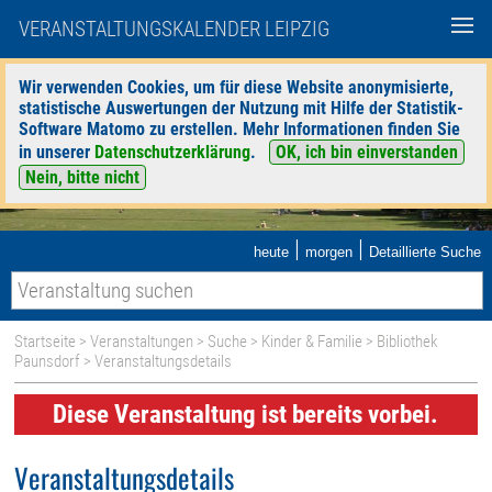
VERANSTALTUNGSKALENDER LEIPZIG
Wir verwenden Cookies, um für diese Website anonymisierte,
statistische Auswertungen der Nutzung mit Hilfe der Statistik-
Software Matomo zu erstellen. Mehr Informationen finden Sie
in unserer
Datenschutzerklärung
.
OK, ich bin einverstanden
Nein, bitte nicht
|
|
heute
morgen
Detaillierte Suche
Startseite
>
Veranstaltungen
>
Suche
>
Kinder & Familie
>
Bibliothek
Paunsdorf
> Veranstaltungsdetails
Diese Veranstaltung ist bereits vorbei.
Veranstaltungsdetails