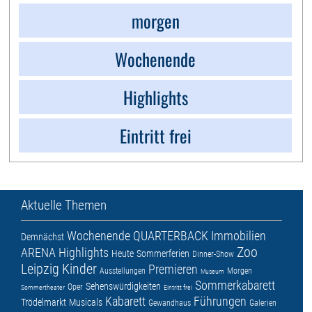
morgen
Wochenende
Highlights
Eintritt frei
Aktuelle Themen
Wochenende
QUARTERBACK Immobilien
Demnächst
Zoo
ARENA
Highlights
Heute
Sommerferien
Dinner-Show
Leipzig
Kinder
Premieren
Ausstellungen
Morgen
Museum
Sommerkabarett
Sehenswürdigkeiten
Oper
Sommertheater
Eintritt frei
Kabarett
Führungen
Trödelmarkt
Musicals
Gewandhaus
Galerien