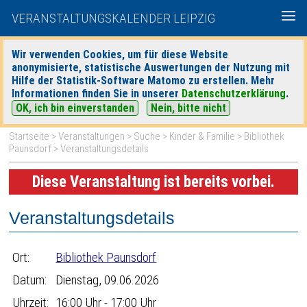
VERANSTALTUNGSKALENDER LEIPZIG
Wir verwenden Cookies, um für diese Website
anonymisierte, statistische Auswertungen der Nutzung mit
|
|
Hilfe der Statistik-Software Matomo zu erstellen. Mehr
heute
morgen
Detaillierte Suche
Informationen finden Sie in unserer
Datenschutzerklärung
.
OK, ich bin einverstanden
Nein, bitte nicht
Startseite
>
Veranstaltungen
>
Suche
>
Kinder & Familie
>
Bibliothek
Paunsdorf
> Veranstaltungsdetails
Diese Veranstaltung ist bereits vorbei.
Veranstaltungsdetails
Ort:
Bibliothek Paunsdorf
Datum:
Dienstag, 09.06.2026
Uhrzeit:
16:00 Uhr - 17:00 Uhr