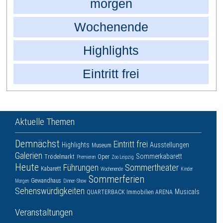
morgen
Wochenende
Highlights
Eintritt frei
Aktuelle Themen
Demnächst
Eintritt frei
Highlights
Ausstellungen
Museum
Galerien
Sommerkabarett
Trödelmarkt
Oper
Premieren
Zoo Leipzig
Heute
Führungen
Sommertheater
Kabarett
Wochenende
Kinder
Sommerferien
Gewandhaus
Morgen
Dinner-Show
Sehenswürdigkeiten
Musicals
QUARTERBACK Immobilien ARENA
Veranstaltungen