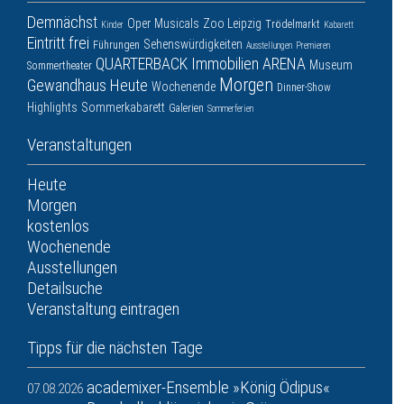
Demnächst
Oper
Musicals
Zoo Leipzig
Trödelmarkt
Kinder
Kabarett
Eintritt frei
Sehenswürdigkeiten
Führungen
Ausstellungen
Premieren
QUARTERBACK Immobilien ARENA
Museum
Sommertheater
Morgen
Gewandhaus
Heute
Wochenende
Dinner-Show
Highlights
Sommerkabarett
Galerien
Sommerferien
Veranstaltungen
Heute
Morgen
kostenlos
Wochenende
Ausstellungen
Detailsuche
Veranstaltung eintragen
Tipps für die nächsten Tage
academixer-Ensemble »König Ödipus«
07.08.2026