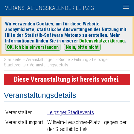
VERANSTALTUNGSKALENDER LEIPZIG
Wir verwenden Cookies, um für diese Website
anonymisierte, statistische Auswertungen der Nutzung mit
|
|
Hilfe der Statistik-Software Matomo zu erstellen. Mehr
heute
morgen
Detaillierte Suche
Informationen finden Sie in unserer
Datenschutzerklärung
.
OK, ich bin einverstanden
Nein, bitte nicht
Startseite
>
Veranstaltungen
>
Suche
>
Führung
>
Leipziger
Stadtevents
> Veranstaltungsdetails
Diese Veranstaltung ist bereits vorbei.
Veranstaltungsdetails
Veranstalter:
Leipziger Stadtevents
Veranstaltungsort:
Wilhelm-Leuschner-Platz | gegenüber
der Stadtbibliothek