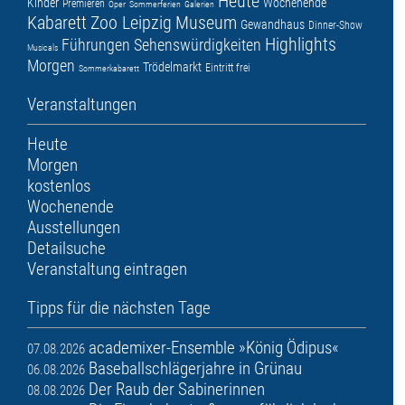
Heute
Kinder
Wochenende
Premieren
Oper
Sommerferien
Galerien
Kabarett
Zoo Leipzig
Museum
Gewandhaus
Dinner-Show
Highlights
Führungen
Sehenswürdigkeiten
Musicals
Morgen
Trödelmarkt
Eintritt frei
Sommerkabarett
Veranstaltungen
Heute
Morgen
kostenlos
Wochenende
Ausstellungen
Detailsuche
Veranstaltung eintragen
Tipps für die nächsten Tage
academixer-Ensemble »König Ödipus«
07.08.2026
Baseballschlägerjahre in Grünau
06.08.2026
Der Raub der Sabinerinnen
08.08.2026