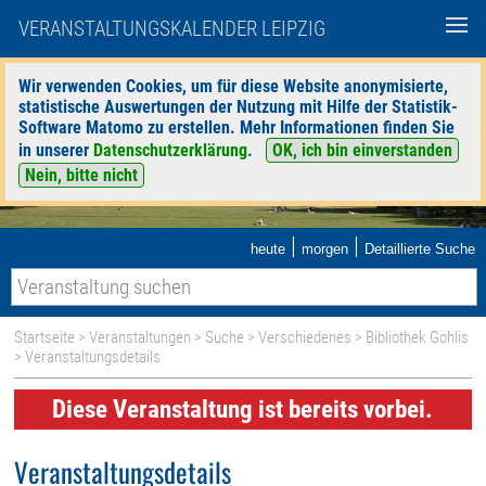
VERANSTALTUNGSKALENDER LEIPZIG
Wir verwenden Cookies, um für diese Website anonymisierte,
statistische Auswertungen der Nutzung mit Hilfe der Statistik-
Software Matomo zu erstellen. Mehr Informationen finden Sie
in unserer
Datenschutzerklärung
.
OK, ich bin einverstanden
Nein, bitte nicht
|
|
heute
morgen
Detaillierte Suche
Startseite
>
Veranstaltungen
>
Suche
>
Verschiedenes
>
Bibliothek Gohlis
> Veranstaltungsdetails
Diese Veranstaltung ist bereits vorbei.
Veranstaltungsdetails