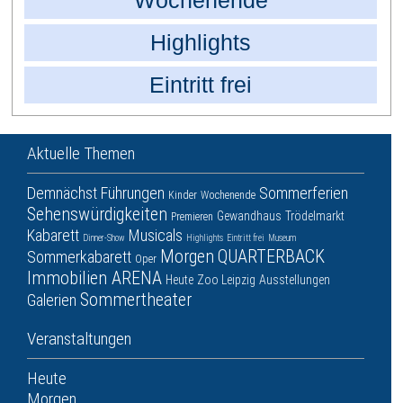
Wochenende
Highlights
Eintritt frei
Aktuelle Themen
Demnächst
Führungen
Sommerferien
Kinder
Wochenende
Sehenswürdigkeiten
Gewandhaus
Trödelmarkt
Premieren
Kabarett
Musicals
Dinner-Show
Highlights
Eintritt frei
Museum
Morgen
QUARTERBACK
Sommerkabarett
Oper
Immobilien ARENA
Heute
Zoo Leipzig
Ausstellungen
Sommertheater
Galerien
Veranstaltungen
Heute
Morgen