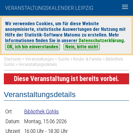
VERANSTALTUNGSKALENDER LEIPZIG
Wir verwenden Cookies, um für diese Website
anonymisierte, statistische Auswertungen der Nutzung mit
|
|
Hilfe der Statistik-Software Matomo zu erstellen. Mehr
heute
morgen
Detaillierte Suche
Informationen finden Sie in unserer
Datenschutzerklärung
.
OK, ich bin einverstanden
Nein, bitte nicht
Startseite
>
Veranstaltungen
>
Suche
>
Kinder & Familie
>
Bibliothek
Gohlis
> Veranstaltungsdetails
Diese Veranstaltung ist bereits vorbei.
Veranstaltungsdetails
Ort:
Bibliothek Gohlis
Datum:
Montag, 15.06.2026
Uhrzeit:
16:00 Uhr - 18:30 Uhr