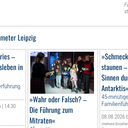
F
s
meter Leipzig
ries –
»Schmecke
sleben in
staunen –
Sinnen du
erführung
Antarktis
45-minütig
»Wahr oder Falsch? –
Familienfüh
 | 14:30
Die Führung zum
08.08.2026 b
Mitraten«
(mehrere Einzelte