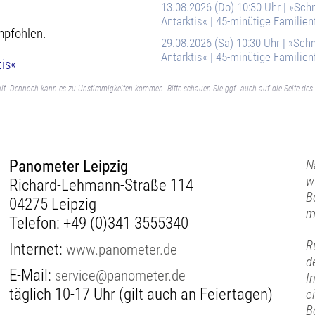
13.08.2026 (Do) 10:30 Uhr | »Sch
Antarktis« | 45-minütige Familien
mpfohlen.
29.08.2026 (Sa) 10:30 Uhr | »Sch
Antarktis« | 45-minütige Familien
tis«
lt. Dennoch kann es zu Unstimmigkeiten kommen. Bitte schauen Sie ggf. auch auf die Seite des 
Panometer Leipzig
N
w
Richard-Lehmann-Straße 114
B
04275 Leipzig
m
Telefon:
+49 (0)341 3555340
R
Internet:
www.panometer.de
d
E-Mail:
service@panometer.de
I
täglich 10-17 Uhr (gilt auch an Feiertagen)
e
B