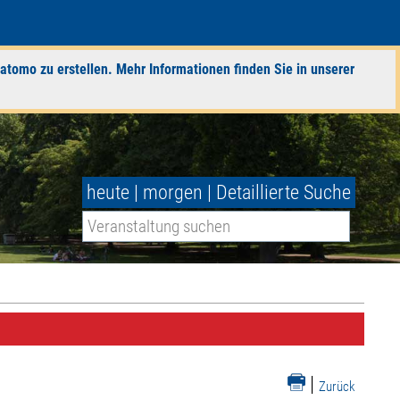
atomo zu erstellen. Mehr Informationen finden Sie in unserer
heute
|
morgen
|
Detaillierte Suche
|
Zurück