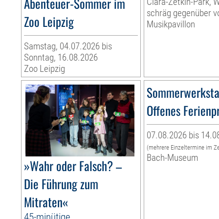
Abenteuer-Sommer im
Clara-Zetkin-Park, 
schräg gegenüber 
Zoo Leipzig
Musikpavillon
Samstag, 04.07.2026 bis
Sonntag, 16.08.2026
Zoo Leipzig
Sommerwerksta
Offenes Ferien
07.08.2026 bis 14.0
(mehrere Einzeltermine im Z
Bach-Museum
»Wahr oder Falsch? –
Die Führung zum
Mitraten«
45-minütige