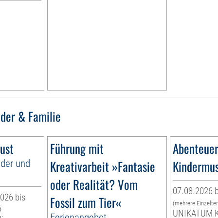
nder & Familie
ust
Führung mit
Abenteuer
nder und
Kreativarbeit »Fantasie
Kindermu
oder Realität? Vom
07.08.2026 b
026 bis
Fossil zum Tier«
(mehrere Einzelte
6
UNIKATUM K
Ferienangebot