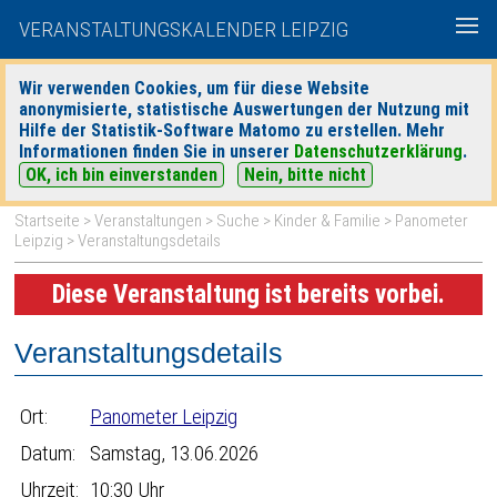
VERANSTALTUNGSKALENDER LEIPZIG
Wir verwenden Cookies, um für diese Website
anonymisierte, statistische Auswertungen der Nutzung mit
|
|
Hilfe der Statistik-Software Matomo zu erstellen. Mehr
heute
morgen
Detaillierte Suche
Informationen finden Sie in unserer
Datenschutzerklärung
.
OK, ich bin einverstanden
Nein, bitte nicht
Startseite
>
Veranstaltungen
>
Suche
>
Kinder & Familie
>
Panometer
Leipzig
> Veranstaltungsdetails
Diese Veranstaltung ist bereits vorbei.
Veranstaltungsdetails
Ort:
Panometer Leipzig
Datum:
Samstag, 13.06.2026
Uhrzeit:
10:30 Uhr