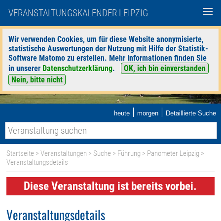
VERANSTALTUNGSKALENDER LEIPZIG
Wir verwenden Cookies, um für diese Website anonymisierte,
statistische Auswertungen der Nutzung mit Hilfe der Statistik-
Software Matomo zu erstellen. Mehr Informationen finden Sie
in unserer
Datenschutzerklärung
.
OK, ich bin einverstanden
Nein, bitte nicht
|
|
heute
morgen
Detaillierte Suche
Startseite
>
Veranstaltungen
>
Suche
>
Führung
>
Panometer Leipzig
>
Veranstaltungsdetails
Diese Veranstaltung ist bereits vorbei.
Veranstaltungsdetails