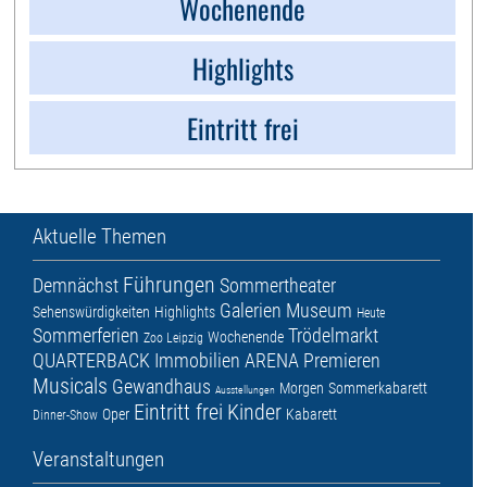
Wochenende
Highlights
Eintritt frei
Aktuelle Themen
Führungen
Demnächst
Sommertheater
Galerien
Museum
Sehenswürdigkeiten
Highlights
Heute
Sommerferien
Trödelmarkt
Wochenende
Zoo Leipzig
QUARTERBACK Immobilien ARENA
Premieren
Musicals
Gewandhaus
Morgen
Sommerkabarett
Ausstellungen
Eintritt frei
Kinder
Oper
Kabarett
Dinner-Show
Veranstaltungen