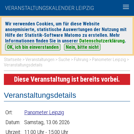
VERANSTALTUNGSKALENDER LEIPZIG
Wir verwenden Cookies, um für diese Website
anonymisierte, statistische Auswertungen der Nutzung mit
|
|
Hilfe der Statistik-Software Matomo zu erstellen. Mehr
heute
morgen
Detaillierte Suche
Informationen finden Sie in unserer
Datenschutzerklärung
.
OK, ich bin einverstanden
Nein, bitte nicht
Startseite
>
Veranstaltungen
>
Suche
>
Führung
>
Panometer Leipzig
>
Veranstaltungsdetails
Diese Veranstaltung ist bereits vorbei.
Veranstaltungsdetails
Ort:
Panometer Leipzig
Datum:
Samstag, 13.06.2026
Uhrzeit:
11:00 Uhr - 15:00 Uhr