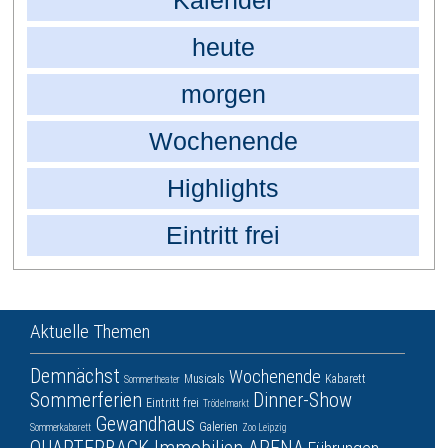
Kalender
heute
morgen
Wochenende
Highlights
Eintritt frei
Aktuelle Themen
Demnächst
Wochenende
Musicals
Kabarett
Sommertheater
Sommerferien
Dinner-Show
Eintritt frei
Trödelmarkt
Gewandhaus
Galerien
Sommerkabarett
Zoo Leipzig