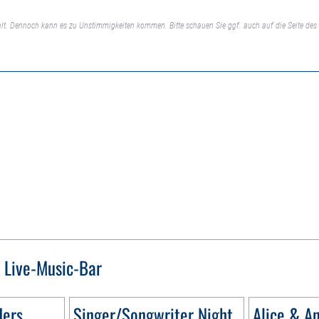
lt. Dennoch kann es zu Unstimmigkeiten kommen. Bitte schauen Sie ggf. auch auf die Seite des 
s Live-Music-Bar
ders
Singer/Songwriter Night
Alice & A