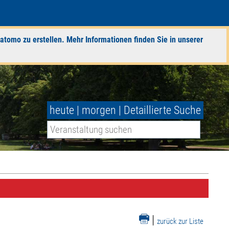
atomo zu erstellen. Mehr Informationen finden Sie in unserer
heute
|
morgen
|
Detaillierte Suche
|
zurück zur Liste