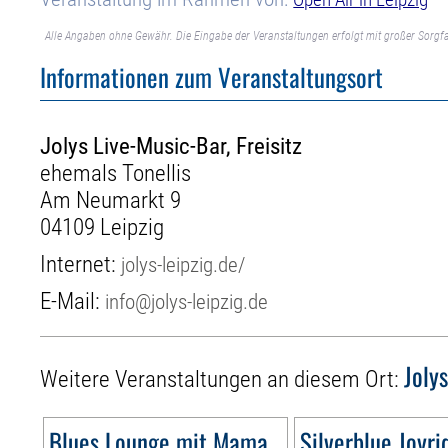
Alle Angaben ohne Gewähr. Die Eingabe der Veranstaltungen erfolgt mit großer Sorgfa
Informationen zum Veranstaltungsort
Jolys Live-Music-Bar, Freisitz
ehemals Tonellis
Am Neumarkt 9
04109 Leipzig
Internet:
jolys-leipzig.de/
E-Mail:
info@jolys-leipzig.de
Joly
Weitere Veranstaltungen an diesem Ort:
Blues Lounge mit Mama
Silverblue Joyri