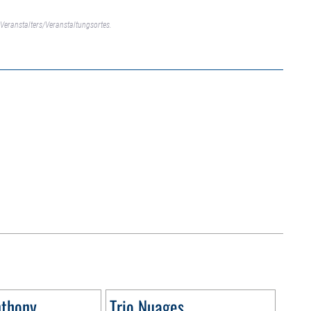
Veranstalters/Veranstaltungsortes.
nthony
Trio Nuages