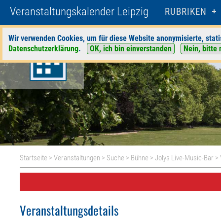
Veranstaltungskalender Leipzig
RUBRIKEN
Wir verwenden Cookies, um für diese Website anonymisierte, stati
Datenschutzerklärung
.
OK, ich bin einverstanden
Nein, bitte 
Startseite
>
Veranstaltungen
>
Suche
>
Bühne
>
Jolys Live-Music-Bar
> 
Veranstaltungsdetails