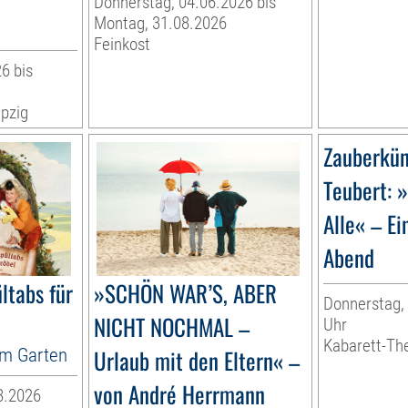
Donnerstag, 04.06.2026 bis
Montag, 31.08.2026
Feinkost
6 bis
pzig
Zauberkün
Teubert: 
Alle« – Ei
Abend
ltabs für
»SCHÖN WAR’S, ABER
Donnerstag, 
NICHT NOCHMAL –
Uhr
Kabarett-Th
im Garten
Urlaub mit den Eltern« –
von André Herrmann
8.2026