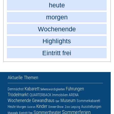
heute
morgen
Wochenende
Highlights
Eintritt frei
Aktuelle Themen
Kabarett
Führungen
Demnächst
Sehenswürdigkeiten
Trödelmarkt
QUARTERBACK Immobilien ARENA
Wochenende
Gewandhaus
Museum
Sommerkabarett
Oper
Kinder
Heute
Ausstellungen
Morgen
Dinner-Show
Zoo Leipzig
Galerien
Sommerferien
Sommertheater
Musicals
Eintritt frei