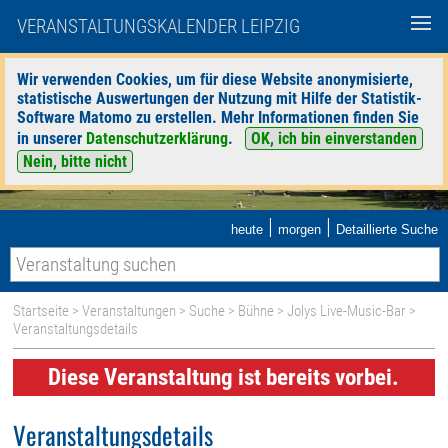
VERANSTALTUNGSKALENDER LEIPZIG
Wir verwenden Cookies, um für diese Website anonymisierte,
statistische Auswertungen der Nutzung mit Hilfe der Statistik-
Software Matomo zu erstellen. Mehr Informationen finden Sie
in unserer
Datenschutzerklärung
.
OK, ich bin einverstanden
Nein, bitte nicht
|
|
heute
morgen
Detaillierte Suche
Startseite
>
Veranstaltungen
>
Suche
>
Bühne
>
Jolys Live-Music-Bar
>
Veranstaltungsdetails
Diese Veranstaltung ist bereits vorbei.
Veranstaltungsdetails