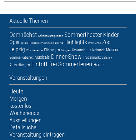
Aktuelle Themen
Demnächst
Sommertheater
Kinder
Sehenswürdigkeiten
Oper
Highlights
Zoo
QUARTERBACK Immobilien ARENA
Premieren
Leipzig
Museum
Führungen
Gewandhaus
Kabarett
Wochenende
Morgen
Dinner-Show
Musicals
Sommerkabarett
Trödelmarkt
Galerien
Eintritt frei
Sommerferien
Heute
Ausstellungen
Veranstaltungen
Heute
Morgen
kostenlos
Wochenende
Ausstellungen
Detailsuche
Veranstaltung eintragen