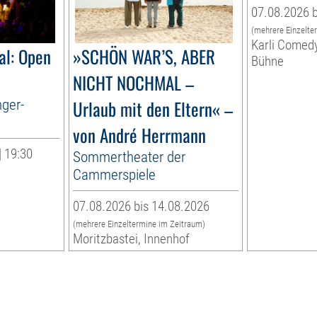
07.08.2026 b
(mehrere Einzelte
Karli Comed
al: Open
»SCHÖN WAR’S, ABER
Bühne
NICHT NOCHMAL –
nger-
Urlaub mit den Eltern« –
von André Herrmann
| 19:30
Sommertheater der
Cammerspiele
07.08.2026 bis 14.08.2026
(mehrere Einzeltermine im Zeitraum)
Moritzbastei, Innenhof