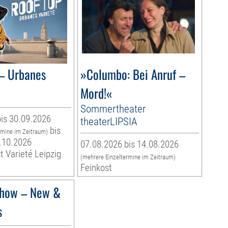
– Urbanes
»Columbo: Bei Anruf –
Mord!«
Sommertheater
is 30.09.2026
theaterLIPSIA
bis
rmine im Zeitraum)
.10.2026
07.08.2026 bis 14.08.2026
t Varieté Leipzig
(mehrere Einzeltermine im Zeitraum)
Feinkost
how – New &
s