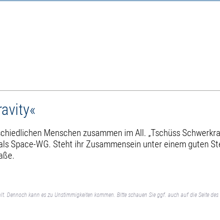
avity«
rschiedlichen Menschen zusammen im All. „Tschüss Schwerkra
als Space-WG. Steht ihr Zusammensein unter einem guten Ste
raße.
lt. Dennoch kann es zu Unstimmigkeiten kommen. Bitte schauen Sie ggf. auch auf die Seite des 