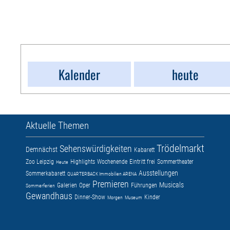
Kalender
heute
Aktuelle Themen
Trödelmarkt
Sehenswürdigkeiten
Demnächst
Kabarett
Zoo Leipzig
Highlights
Wochenende
Eintritt frei
Sommertheater
Heute
Ausstellungen
Sommerkabarett
QUARTERBACK Immobilien ARENA
Premieren
Musicals
Galerien
Oper
Führungen
Sommerferien
Gewandhaus
Dinner-Show
Kinder
Morgen
Museum