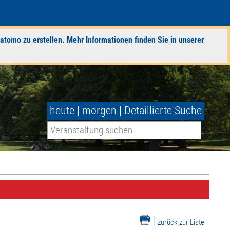
atomo zu erstellen. Mehr Informationen finden Sie in unserer
heute
|
morgen
|
Detaillierte Suche
|
zurück zur Liste