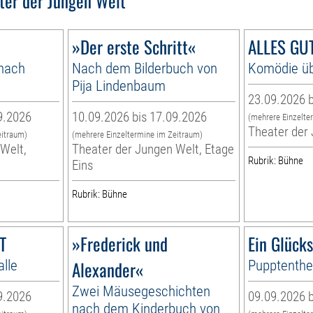
ter der Jungen Welt
»Der erste Schritt«
ALLES GUT
 nach
Nach dem Bilderbuch von
Komödie üb
Pija Lindenbaum
23.09.2026 b
9.2026
10.09.2026 bis 17.09.2026
(mehrere Einzelte
Theater der
eitraum)
(mehrere Einzeltermine im Zeitraum)
Welt,
Theater der Jungen Welt, Etage
Rubrik: Bühne
Eins
Rubrik: Bühne
T
»Frederick und
Ein Glück
alle
Alexander«
Pupptenthea
Zwei Mäusegeschichten
9.2026
09.09.2026 b
nach dem Kinderbuch von