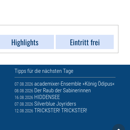
Highlights
Eintritt frei
Tipps für die nächsten Tage
academixer-Ensemble »König Ödipus«
07.08.2026
Der Raub der Sabinerinnen
08.08.2026
HIDDENSEE
16.08.2026
Silverblue Joyriders
07.08.2026
TRICKSTER! TRICKSTER!
12.08.2026