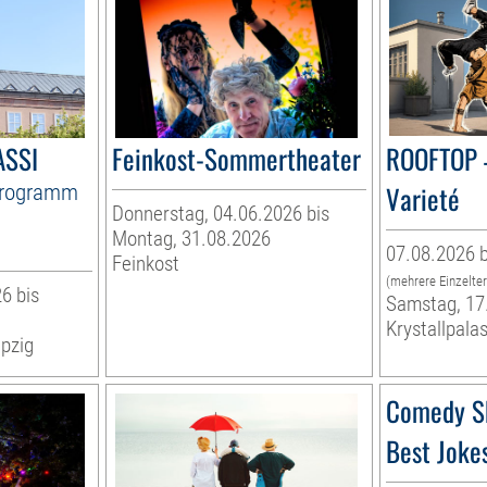
ASSI
Feinkost-Sommertheater
ROOFTOP 
Programm
Varieté
Donnerstag, 04.06.2026 bis
Montag, 31.08.2026
07.08.2026 b
Feinkost
(mehrere Einzelte
6 bis
Samstag, 17
Krystallpalas
pzig
Comedy S
Best Joke