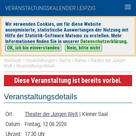
VERANSTALTUNGSKALENDER LEIPZIG
Wir verwenden Cookies, um für diese Website
anonymisierte, statistische Auswertungen der Nutzung mit
|
|
Hilfe der Statistik-Software Matomo zu erstellen. Mehr
heute
morgen
Detaillierte Suche
Informationen finden Sie in unserer
Datenschutzerklärung
.
OK, ich bin einverstanden
Nein, bitte nicht
Startseite
>
Veranstaltungen
>
Suche
>
Bühne
>
Theater der Jungen
Welt
> Veranstaltungsdetails
Diese Veranstaltung ist bereits vorbei.
Veranstaltungsdetails
Ort:
Theater der Jungen Welt
| Kleiner Saal
Datum:
Freitag, 12.06.2026
Uhrzeit:
17:30 Uhr