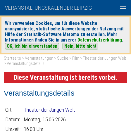
VERANSTALTUNGSKALENDER LEIPZIG
Wir verwenden Cookies, um für diese Website
anonymisierte, statistische Auswertungen der Nutzung mit
|
|
Hilfe der Statistik-Software Matomo zu erstellen. Mehr
heute
morgen
Detaillierte Suche
Informationen finden Sie in unserer
Datenschutzerklärung
.
OK, ich bin einverstanden
Nein, bitte nicht
Startseite
>
Veranstaltungen
>
Suche
>
Film
>
Theater der Jungen Welt
> Veranstaltungsdetails
Diese Veranstaltung ist bereits vorbei.
Veranstaltungsdetails
Ort:
Theater der Jungen Welt
Datum:
Montag, 15.06.2026
Uhrzeit:
16:00 Uhr