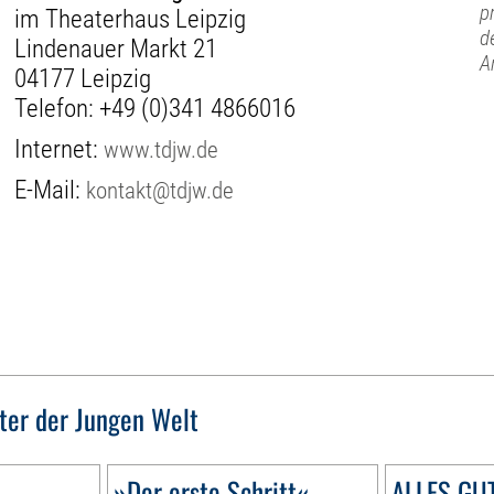
p
im Theaterhaus Leipzig
d
Lindenauer Markt 21
A
04177 Leipzig
Telefon:
+49 (0)341 4866016
Internet:
www.tdjw.de
E-Mail:
kontakt@tdjw.de
ter der Jungen Welt
»Der erste Schritt«
ALLES GUT