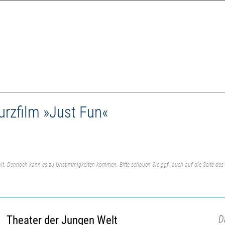
Kurzfilm »Just Fun«
lt. Dennoch kann es zu Unstimmigkeiten kommen. Bitte schauen Sie ggf. auch auf die Seite des 
Theater der Jungen Welt
D