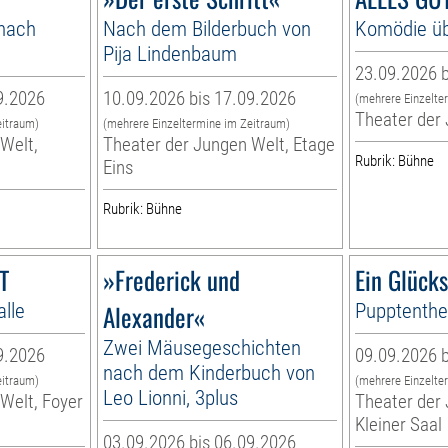
 nach
Nach dem Bilderbuch von
Komödie üb
Pija Lindenbaum
23.09.2026 b
9.2026
10.09.2026 bis 17.09.2026
(mehrere Einzelte
Theater der
eitraum)
(mehrere Einzeltermine im Zeitraum)
Welt,
Theater der Jungen Welt, Etage
Rubrik: Bühne
Eins
Rubrik: Bühne
T
»Frederick und
Ein Glück
alle
Alexander«
Pupptenthea
Zwei Mäusegeschichten
9.2026
09.09.2026 b
nach dem Kinderbuch von
eitraum)
(mehrere Einzelte
Leo Lionni, 3plus
Welt, Foyer
Theater der 
Kleiner Saal
03.09.2026 bis 06.09.2026