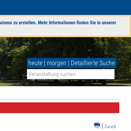
atomo zu erstellen. Mehr Informationen finden Sie in unserer
heute
|
morgen
|
Detaillierte Suche
|
Zurück