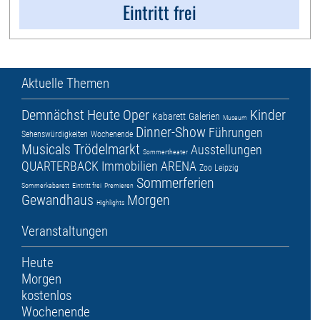
Eintritt frei
Aktuelle Themen
Demnächst
Heute
Oper
Kinder
Kabarett
Galerien
Museum
Dinner-Show
Führungen
Sehenswürdigkeiten
Wochenende
Musicals
Trödelmarkt
Ausstellungen
Sommertheater
QUARTERBACK Immobilien ARENA
Zoo Leipzig
Sommerferien
Sommerkabarett
Eintritt frei
Premieren
Gewandhaus
Morgen
Highlights
Veranstaltungen
Heute
Morgen
kostenlos
Wochenende