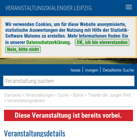
VERANSTALTUNGSKALENDER LEIPZIG
Wir verwenden Cookies, um für diese Website anonymisierte,
statistische Auswertungen der Nutzung mit Hilfe der Statistik-
Software Matomo zu erstellen. Mehr Informationen finden Sie
in unserer
Datenschutzerklärung
.
OK, ich bin einverstanden
Nein, bitte nicht
|
|
heute
morgen
Detaillierte Suche
Startseite
>
Veranstaltungen
>
Suche
>
Bühne
>
Theater der Jungen Welt
> Veranstaltungsdetails
Diese Veranstaltung ist bereits vorbei.
Veranstaltungsdetails