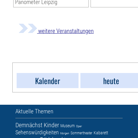
Panometer Leipzig
weitere Veranstaltungen
Kalender
heute
Aktuelle Themen
Demnächst
Kinder
Museum
Oper
Sehenswürdigkeiten
Kabarett
Sommertheater
Morgen