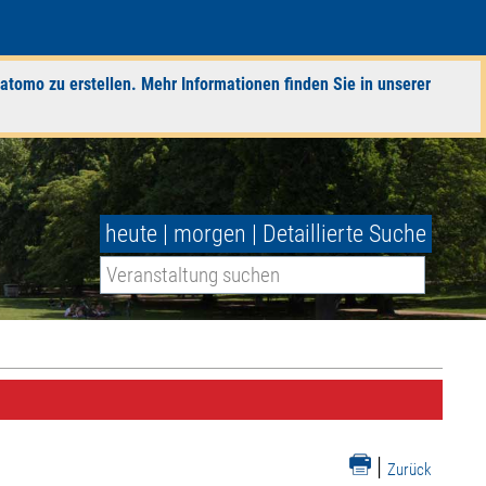
atomo zu erstellen. Mehr Informationen finden Sie in unserer
heute
|
morgen
|
Detaillierte Suche
|
Zurück