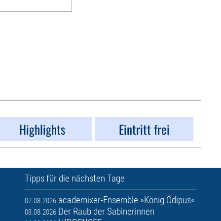
Highlights
Eintritt frei
Tipps für die nächsten Tage
academixer-Ensemble »König Ödipus«
07.08.2026
Der Raub der Sabinerinnen
08.08.2026