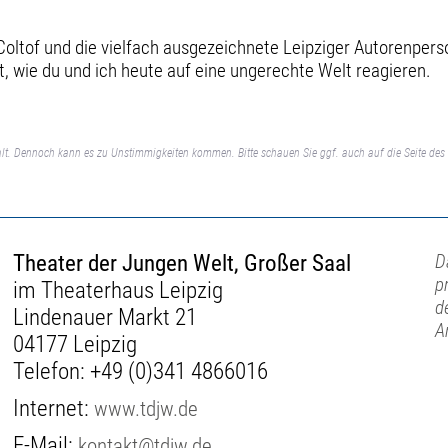
Coltof und die vielfach ausgezeichnete Leipziger Autorenpers
t, wie du und ich heute auf eine ungerechte Welt reagieren.
lt. Dennoch kann es zu Unstimmigkeiten kommen. Bitte schauen Sie ggf. auch auf die Seite des 
Theater der Jungen Welt, Großer Saal
D
p
im Theaterhaus Leipzig
d
Lindenauer Markt 21
A
04177 Leipzig
Telefon:
+49 (0)341 4866016
Internet:
www.tdjw.de
E-Mail:
kontakt@tdjw.de