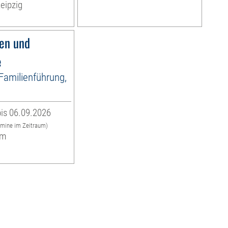
eipzig
fen und
e
 Familienführung,
is 06.09.2026
rmine im Zeitraum)
um