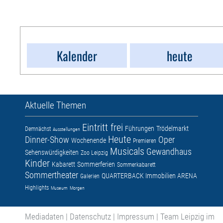
Kalender
heute
Aktuelle Themen
Eintritt frei
Führungen
Trödelmarkt
Demnächst
Ausstellungen
Heute
Dinner-Show
Oper
Wochenende
Premieren
Musicals
Gewandhaus
Sehenswürdigkeiten
Zoo Leipzig
Kinder
Kabarett
Sommerferien
Sommerkabarett
Sommertheater
QUARTERBACK Immobilien ARENA
Galerien
Highlights
Museum
Morgen
Mediadaten
|
Datenschutz
|
Impressum
|
Team Leipzig im