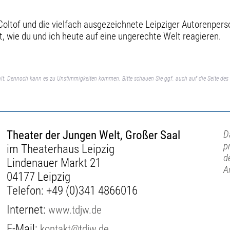
Coltof und die vielfach ausgezeichnete Leipziger Autorenpers
t, wie du und ich heute auf eine ungerechte Welt reagieren.
lt. Dennoch kann es zu Unstimmigkeiten kommen. Bitte schauen Sie ggf. auch auf die Seite des 
Theater der Jungen Welt, Großer Saal
D
p
im Theaterhaus Leipzig
d
Lindenauer Markt 21
A
04177 Leipzig
Telefon:
+49 (0)341 4866016
Internet:
www.tdjw.de
E-Mail:
kontakt@tdjw.de