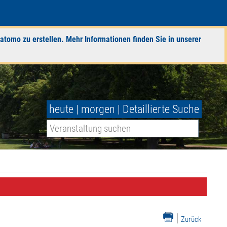
atomo zu erstellen. Mehr Informationen finden Sie in unserer
heute
|
morgen
|
Detaillierte Suche
|
Zurück