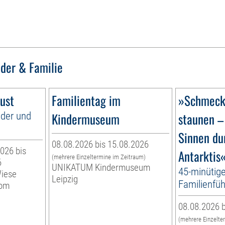
nder & Familie
ust
Familientag im
»Schmecke
nder und
Kindermuseum
staunen –
Sinnen du
08.08.2026 bis 15.08.2026
026 bis
Antarktis
(mehrere Einzeltermine im Zeitraum)
6
UNIKATUM Kindermuseum
45-minütig
Wiese
Leipzig
Familienfüh
vom
08.08.2026 b
(mehrere Einzelte