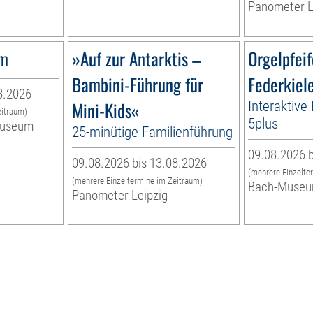
Panometer L
um
»Auf zur Antarktis –
Orgelpfei
Bambini-Führung für
Federkiel
8.2026
Mini-Kids«
Interaktive
eitraum)
5plus
museum
25-minütige Familienführung
09.08.2026 b
09.08.2026 bis 13.08.2026
(mehrere Einzelte
(mehrere Einzeltermine im Zeitraum)
Bach-Muse
Panometer Leipzig