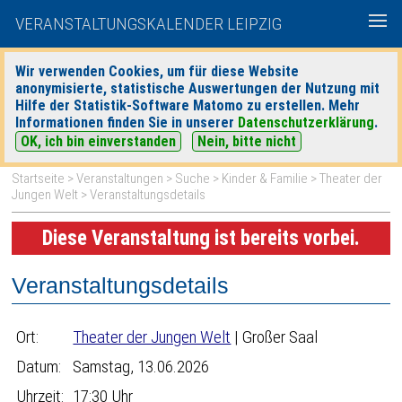
VERANSTALTUNGSKALENDER LEIPZIG
Wir verwenden Cookies, um für diese Website
anonymisierte, statistische Auswertungen der Nutzung mit
|
|
Hilfe der Statistik-Software Matomo zu erstellen. Mehr
heute
morgen
Detaillierte Suche
Informationen finden Sie in unserer
Datenschutzerklärung
.
OK, ich bin einverstanden
Nein, bitte nicht
Startseite
>
Veranstaltungen
>
Suche
>
Kinder & Familie
>
Theater der
Jungen Welt
> Veranstaltungsdetails
Diese Veranstaltung ist bereits vorbei.
Veranstaltungsdetails
Ort:
Theater der Jungen Welt
| Großer Saal
Datum:
Samstag, 13.06.2026
Uhrzeit:
17:30 Uhr