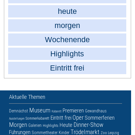
heute
morgen
Wochenende
Highlights
Eintritt frei
Aktuelle Themen
Museum
Premieren
Demnächst
Gewandhaus
Kabarett
Oper
Eintritt frei
Sommerferien
Sommerkabarett
Ausstellungen
Morgen
Dinner-Show
Heute
Galerien
Highlights
Trödelmarkt
Führungen
Sommertheater
Kinder
Zoo Leipzig