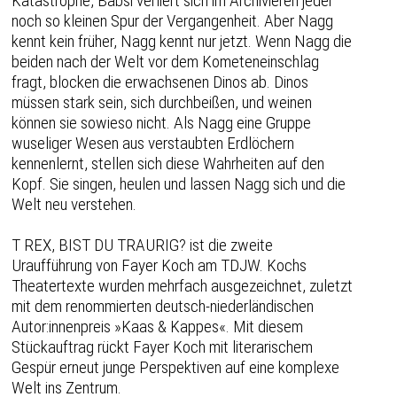
Katastrophe, Babsi verliert sich im Archivieren jeder
noch so kleinen Spur der Vergangenheit. Aber Nagg
kennt kein früher, Nagg kennt nur jetzt. Wenn Nagg die
beiden nach der Welt vor dem Kometeneinschlag
fragt, blocken die erwachsenen Dinos ab. Dinos
müssen stark sein, sich durchbeißen, und weinen
können sie sowieso nicht. Als Nagg eine Gruppe
wuseliger Wesen aus verstaubten Erdlöchern
kennenlernt, stellen sich diese Wahrheiten auf den
Kopf. Sie singen, heulen und lassen Nagg sich und die
Welt neu verstehen.
T REX, BIST DU TRAURIG? ist die zweite
Uraufführung von Fayer Koch am TDJW. Kochs
Theatertexte wurden mehrfach ausgezeichnet, zuletzt
mit dem renommierten deutsch-niederländischen
Autor:innenpreis »Kaas & Kappes«. Mit diesem
Stückauftrag rückt Fayer Koch mit literarischem
Gespür erneut junge Perspektiven auf eine komplexe
Welt ins Zentrum.