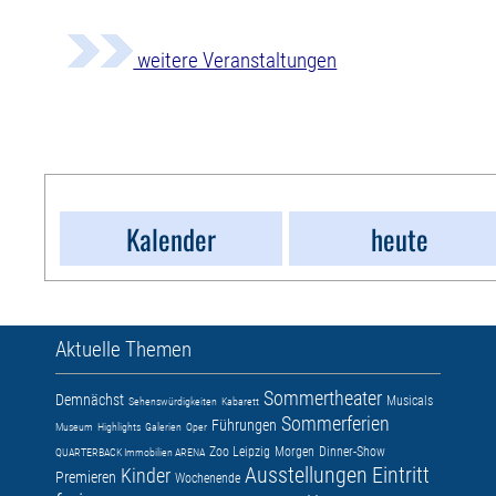
weitere Veranstaltungen
Kalender
heute
Aktuelle Themen
Sommertheater
Demnächst
Musicals
Sehenswürdigkeiten
Kabarett
Sommerferien
Führungen
Museum
Highlights
Galerien
Oper
Zoo Leipzig
Morgen
Dinner-Show
QUARTERBACK Immobilien ARENA
Ausstellungen
Eintritt
Kinder
Premieren
Wochenende