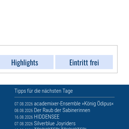
Highlights
Eintritt frei
Tipps für die nächsten Tage
academixer-Ensemble »König Ödipus«
07.08.2026
Der Raub der Sabinerinnen
08.08.2026
HIDDENSEE
16.08.2026
Silverblue Joyriders
07.08.2026