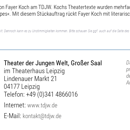
 von Fayer Koch am TDJW. Kochs Theatertexte wurden mehrfa
pes«. Mit diesem Stückauftrag rückt Fayer Koch mit literaris
lt. Dennoch kann es zu Unstimmigkeiten kommen. Bitte schauen Sie ggf. auch auf die Seite des 
Theater der Jungen Welt, Großer Saal
D
p
im Theaterhaus Leipzig
d
Lindenauer Markt 21
A
04177 Leipzig
Telefon:
+49 (0)341 4866016
Internet:
www.tdjw.de
E-Mail:
kontakt@tdjw.de