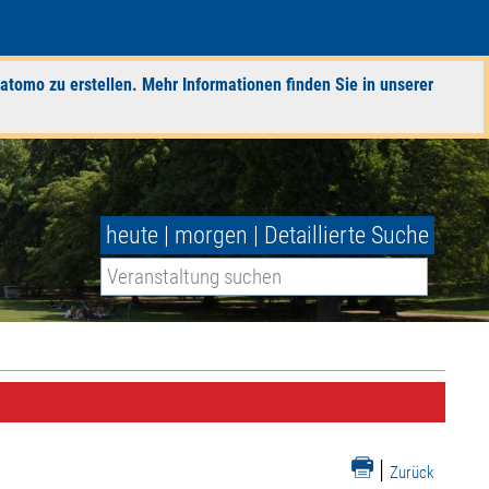
atomo zu erstellen. Mehr Informationen finden Sie in unserer
heute
|
morgen
|
Detaillierte Suche
|
Zurück