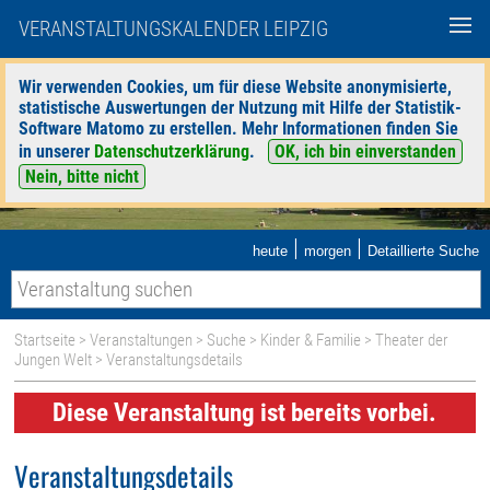
VERANSTALTUNGSKALENDER LEIPZIG
Wir verwenden Cookies, um für diese Website anonymisierte,
statistische Auswertungen der Nutzung mit Hilfe der Statistik-
Software Matomo zu erstellen. Mehr Informationen finden Sie
in unserer
Datenschutzerklärung
.
OK, ich bin einverstanden
Nein, bitte nicht
|
|
heute
morgen
Detaillierte Suche
Startseite
>
Veranstaltungen
>
Suche
>
Kinder & Familie
>
Theater der
Jungen Welt
> Veranstaltungsdetails
Diese Veranstaltung ist bereits vorbei.
Veranstaltungsdetails