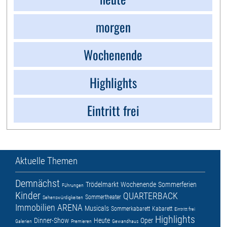
morgen
Wochenende
Highlights
Eintritt frei
Aktuelle Themen
Demnächst
Trödelmarkt
Wochenende
Sommerferien
Führungen
Kinder
QUARTERBACK
Sommertheater
Sehenswürdigkeiten
Immobilien ARENA
Musicals
Sommerkabarett
Kabarett
Eintritt frei
Highlights
Dinner-Show
Heute
Oper
Galerien
Premieren
Gewandhaus