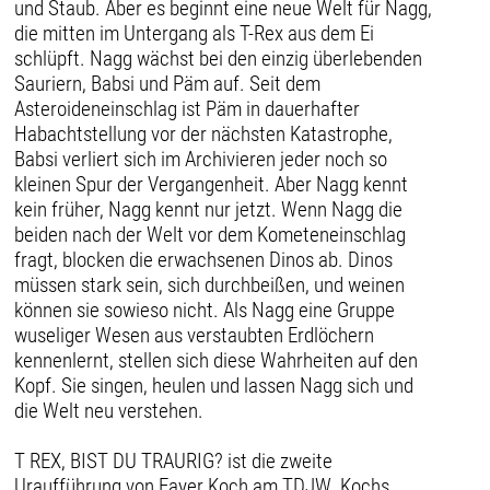
und Staub. Aber es beginnt eine neue Welt für Nagg,
die mitten im Untergang als T-Rex aus dem Ei
schlüpft. Nagg wächst bei den einzig überlebenden
Sauriern, Babsi und Päm auf. Seit dem
Asteroideneinschlag ist Päm in dauerhafter
Habachtstellung vor der nächsten Katastrophe,
Babsi verliert sich im Archivieren jeder noch so
kleinen Spur der Vergangenheit. Aber Nagg kennt
kein früher, Nagg kennt nur jetzt. Wenn Nagg die
beiden nach der Welt vor dem Kometeneinschlag
fragt, blocken die erwachsenen Dinos ab. Dinos
müssen stark sein, sich durchbeißen, und weinen
können sie sowieso nicht. Als Nagg eine Gruppe
wuseliger Wesen aus verstaubten Erdlöchern
kennenlernt, stellen sich diese Wahrheiten auf den
Kopf. Sie singen, heulen und lassen Nagg sich und
die Welt neu verstehen.
T REX, BIST DU TRAURIG? ist die zweite
Uraufführung von Fayer Koch am TDJW. Kochs