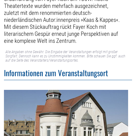
Theatertexte wurden mehrfach ausgezeichnet,
zuletzt mit dem renommierten deutsch-
niederländischen Autor:innenpreis »Kaas & Kappes«.
Mit diesem Stückauftrag rückt Fayer Koch mit
literarischem Gespür erneut junge Perspektiven auf
eine komplexe Welt ins Zentrum.
Alle Angaben ohne Gewähr. Die Eingabe der Veranstaltungen erfolgt mit großer
Sorgfalt. Dennoch kann es zu Unstimmigkeiten kommen. Bitte schauen Sie ggf. auch
auf die Seite des Veranstalters/Veranstaltungsortes.
Informationen zum Veranstaltungsort