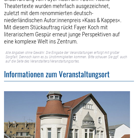
Theatertexte wurden mehrfach ausgezeichnet,
zuletzt mit dem renommierten deutsch-
niederländischen Autor:innenpreis »Kaas & Kappes«.
Mit diesem Stückauftrag rückt Fayer Koch mit
literarischem Gespür erneut junge Perspektiven auf
eine komplexe Welt ins Zentrum.
Alle Angaben ohne Gewähr. Die Eingabe der Veranstaltungen erfolgt mit großer
Sorgfalt. Dennoch kann es zu Unstimmigkeiten kommen. Bitte schauen Sie ggf. auch
auf die Seite des Veranstalters/Veranstaltungsortes.
Informationen zum Veranstaltungsort