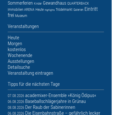
Sommerferien
Gewandhaus
QUARTERBACK
Kinder
Eintritt
Immobilien ARENA
Heute
Trödelmarkt
Galerien
Highlights
frei
Museum
Veranstaltungen
Heute
Morgen
kostenlos
Wochenende
Ausstellungen
Detailsuche
Veranstaltung eintragen
Tipps für die nächsten Tage
academixer-Ensemble »König Ödipus«
07.08.2026
Baseballschlägerjahre in Grünau
06.08.2026
Der Raub der Sabinerinnen
08.08.2026
Die Eisenbahnstraße – gefährlich lecker
06.08.2026