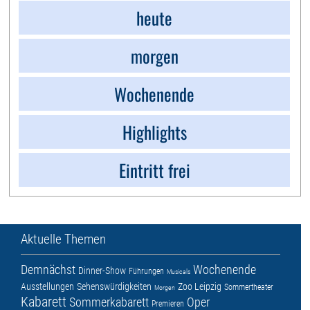
heute
morgen
Wochenende
Highlights
Eintritt frei
Aktuelle Themen
Demnächst
Wochenende
Dinner-Show
Führungen
Musicals
Ausstellungen
Sehenswürdigkeiten
Zoo Leipzig
Sommertheater
Morgen
Kabarett
Sommerkabarett
Oper
Premieren