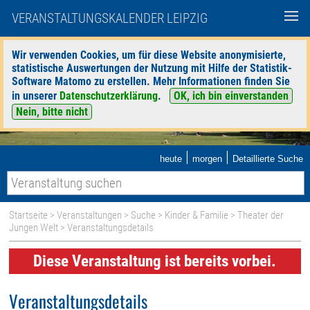
VERANSTALTUNGSKALENDER LEIPZIG
Wir verwenden Cookies, um für diese Website anonymisierte,
statistische Auswertungen der Nutzung mit Hilfe der Statistik-
Software Matomo zu erstellen. Mehr Informationen finden Sie
in unserer
Datenschutzerklärung
.
OK, ich bin einverstanden
Nein, bitte nicht
|
|
heute
morgen
Detaillierte Suche
Startseite
>
Veranstaltungen
>
Suche
>
Kinder & Familie
>
Theater der
Jungen Welt
> Veranstaltungsdetails
Diese Veranstaltung ist bereits vorbei.
Veranstaltungsdetails