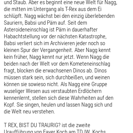
und Staub. Aber es beginnt eine neue Welt für Nagg,
die mitten im Untergang als T-Rex aus dem Ei
schlüpft. Nagg wächst bei den einzig überlebenden
Sauriern, Babsi und Päm auf. Seit dem
Asteroideneinschlag ist Päm in dauerhafter
Habachtstellung vor der nächsten Katastrophe,
Babsi verliert sich im Archivieren jeder noch so
kleinen Spur der Vergangenheit. Aber Nagg kennt
kein früher, Nagg kennt nur jetzt. Wenn Nagg die
beiden nach der Welt vor dem Kometeneinschlag
fragt, blocken die erwachsenen Dinos ab. Dinos
müssen stark sein, sich durchbeißen, und weinen
können sie sowieso nicht. Als Nagg eine Gruppe
wuseliger Wesen aus verstaubten Erdlöchern
kennenlernt, stellen sich diese Wahrheiten auf den
Kopf. Sie singen, heulen und lassen Nagg sich und
die Welt neu verstehen.
T REX, BIST DU TRAURIG? ist die zweite
Uraufführung von Fayer Koch am TDJW. Kochs