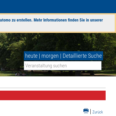
atomo zu erstellen. Mehr Informationen finden Sie in unserer
heute
|
morgen
|
Detaillierte Suche
|
Zurück