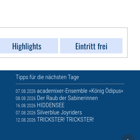
Highlights
Eintritt frei
Tipps für die nächsten Tage
academixer-Ensemble »König Ödipus«
07.08.2026
Der Raub der Sabinerinnen
08.08.2026
HIDDENSEE
16.08.2026
Silverblue Joyriders
07.08.2026
TRICKSTER! TRICKSTER!
12.08.2026