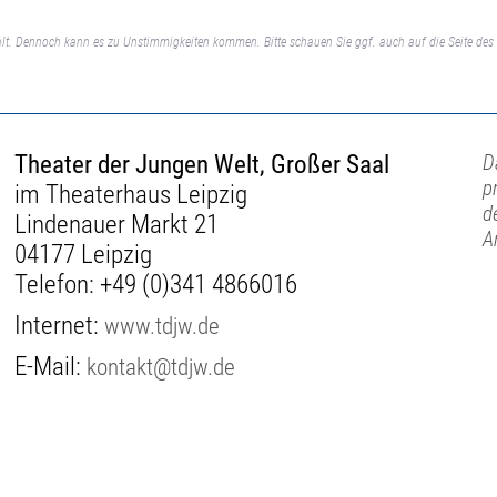
lt. Dennoch kann es zu Unstimmigkeiten kommen. Bitte schauen Sie ggf. auch auf die Seite des 
Theater der Jungen Welt, Großer Saal
D
p
im Theaterhaus Leipzig
d
Lindenauer Markt 21
A
04177 Leipzig
Telefon:
+49 (0)341 4866016
Internet:
www.tdjw.de
E-Mail:
kontakt@tdjw.de