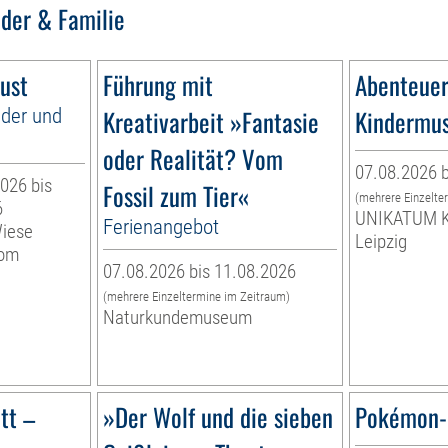
nder & Familie
ust
Führung mit
Abenteuer
nder und
Kreativarbeit »Fantasie
Kindermu
oder Realität? Vom
07.08.2026 b
026 bis
Fossil zum Tier«
(mehrere Einzelte
6
UNIKATUM K
Ferienangebot
Wiese
Leipzig
vom
07.08.2026 bis 11.08.2026
(mehrere Einzeltermine im Zeitraum)
Naturkundemuseum
tt –
»Der Wolf und die sieben
Pokémon-