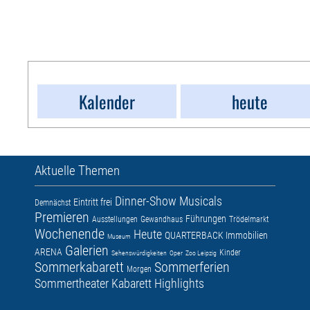
Kalender
heute
Aktuelle Themen
Dinner-Show
Musicals
Eintritt frei
Demnächst
Premieren
Führungen
Ausstellungen
Gewandhaus
Trödelmarkt
Wochenende
Heute
QUARTERBACK Immobilien
Museum
Galerien
ARENA
Kinder
Sehenswürdigkeiten
Oper
Zoo Leipzig
Sommerkabarett
Sommerferien
Morgen
Sommertheater
Kabarett
Highlights