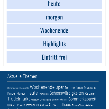
heute
morgen
Wochenende
Highlights
Eintritt frei
Aktuelle Themen
Wochenende
Oper
Sommerferien
Musicals
Demnächst
Highlights
Heute
Sehenswürdigkeiten
Kinder
Kabarett
Morgen
Premieren
Trödelmarkt
Sommerkabarett
Museum
Zoo Leipzig
Sommertheater
Gewandhaus
QUARTERBACK Immobilien ARENA
Dinner-Show
Galerien