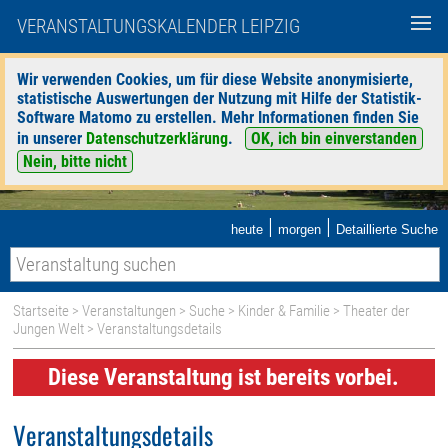
VERANSTALTUNGSKALENDER LEIPZIG
Wir verwenden Cookies, um für diese Website anonymisierte,
statistische Auswertungen der Nutzung mit Hilfe der Statistik-
Software Matomo zu erstellen. Mehr Informationen finden Sie
in unserer
Datenschutzerklärung
.
OK, ich bin einverstanden
Nein, bitte nicht
|
|
heute
morgen
Detaillierte Suche
Startseite
>
Veranstaltungen
>
Suche
>
Kinder & Familie
>
Theater der
Jungen Welt
> Veranstaltungsdetails
Diese Veranstaltung ist bereits vorbei.
Veranstaltungsdetails