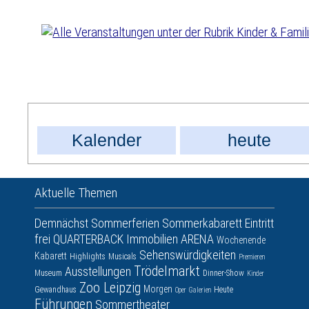
Kalender
heute
Aktuelle Themen
Demnächst
Sommerferien
Sommerkabarett
Eintritt
frei
QUARTERBACK Immobilien ARENA
Wochenende
Sehenswürdigkeiten
Kabarett
Highlights
Musicals
Premieren
Trödelmarkt
Ausstellungen
Museum
Dinner-Show
Kinder
Zoo Leipzig
Morgen
Gewandhaus
Heute
Oper
Galerien
Führungen
Sommertheater