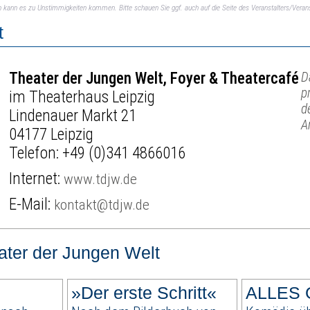
ch kann es zu Unstimmigkeiten kommen. Bitte schauen Sie ggf. auch auf die Seite des Veranstalters/Verans
t
Theater der Jungen Welt, Foyer & Theatercafé
D
p
im Theaterhaus Leipzig
d
Lindenauer Markt 21
A
04177 Leipzig
Telefon:
+49 (0)341 4866016
Internet:
www.tdjw.de
E-Mail:
kontakt@tdjw.de
ater der Jungen Welt
»Der erste Schritt«
ALLES 