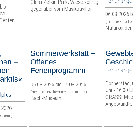
Ferienange
Clara-Zetkin-Park, Wiese schräg
bis
gegenüber vom Musikpavillon
026
06.08.2026 b
Center
(mehrere Einzelte
Naturkunde
,
Sommerwerkstatt –
Gewebt
unen –
Offenes
Geschic
nen
Ferienprogramm
Ferienange
arktis«
Donnerstag, 
06.08.2026 bis 14.08.2026
Uhr - 16:00 U
(mehrere Einzeltermine im Zeitraum)
8plus
GRASSI Mus
Bach-Museum
Angewandte
8.2026
eitraum)