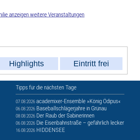
weitere Veranstaltungen
Highlights
Eintritt frei
Tipps für die nächsten Tage
academixer-Ensemble »König Ödipus«
07.08.2026
Baseballschlägerjahre in Grünau
06.08.2026
Der Raub der Sabinerinnen
08.08.2026
Die Eisenbahnstraße – gefährlich lecker
06.08.2026
HIDDENSEE
16.08.2026