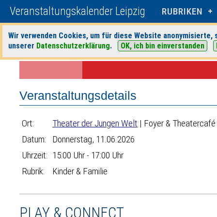
Veranstaltungskalender Leipzig
RUBRIKEN
Wir verwenden Cookies, um für diese Website anonymisierte, s
unserer
Datenschutzerklärung
.
OK, ich bin einverstanden
Startseite
>
Veranstaltungen
>
Suche
>
Kinder & Familie
>
Theater de
Veranstaltungsdetails
Ort:
Theater der Jungen Welt
| Foyer & Theatercafé
Datum:
Donnerstag, 11.06.2026
Uhrzeit:
15:00 Uhr - 17:00 Uhr
Rubrik:
Kinder & Familie
PLAY & CONNECT