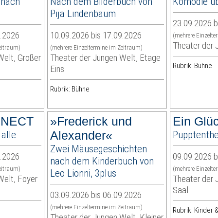
 nach
Nach dem Bilderbuch von
Komödie üb
Pija Lindenbaum
23.09.2026 b
9.2026
10.09.2026 bis 17.09.2026
(mehrere Einzelte
Theater der 
eitraum)
(mehrere Einzeltermine im Zeitraum)
Welt, Großer
Theater der Jungen Welt, Etage
Rubrik: Bühne
Eins
Rubrik: Bühne
NNECT
»Frederick und
Ein Glü
 alle
Alexander«
Pupptenthe
Zwei Mäusegeschichten
9.2026
09.09.2026 b
nach dem Kinderbuch von
eitraum)
(mehrere Einzelte
Leo Lionni, 3plus
Welt, Foyer
Theater der 
Saal
03.09.2026 bis 06.09.2026
(mehrere Einzeltermine im Zeitraum)
Rubrik: Kinder &
Theater der Jungen Welt, Kleiner